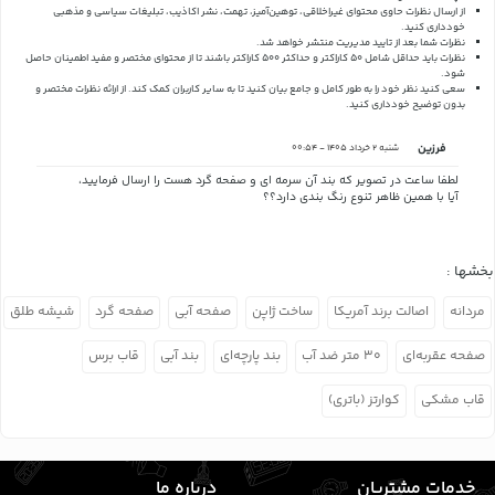
از ارسال نظرات حاوی محتوای غیراخلاقی، توهین‌آمیز، تهمت، نشر اکاذیب، تبلیغات سیاسی و مذهبی
خودداری کنید.
نظرات شما بعد از تایید مدیریت منتشر خواهد شد.
نظرات باید حداقل شامل 50 کاراکتر و حداکثر 500 کاراکتر باشند تا از محتوای مختصر و مفید اطمینان حاصل
شود.
سعی کنید نظر خود را به طور کامل و جامع بیان کنید تا به سایر کاربران کمک کند.
از ارائه نظرات مختصر و
بدون توضیح خودداری کنید.
فرزین
شنبه 2 خرداد 1405 - 00:54
لطفا ساعت در تصویر که بند آن سرمه ای و صفحه گرد هست را ارسال فرمایید،
آیا با همین ظاهر تنوع رنگ بندی دارد؟؟
بخشها :
مردانه
اصالت برند آمریکا
ساخت ژاپن
صفحه آبی
صفحه گرد
شیشه طلق
صفحه عقربه‌ای
۳۰ متر ضد آب
بند پارچه‌ای
بند آبی
قاب برس
قاب مشکی
کوارتز (باتری)
خدمات مشتریان
درباره ما