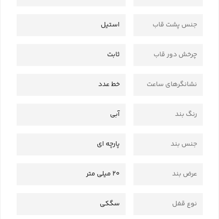
جنس پشت قاب
استیل
چرخش دور قاب
ثابت
نشانگرهای ساعت
خط عدد
رنگ بند
آبی
جنس بند
پارچه ای
عرض بند
20 میلی متر
نوع قفل
سگکی