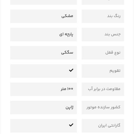
رنگ بند
مشکی
جنس بند
پارچه ای
نوع قفل
سگکی
تقویم
مقاومت در برابر آب
100 متر
کشور سازنده موتور
ژاپن
گارانتی ایران