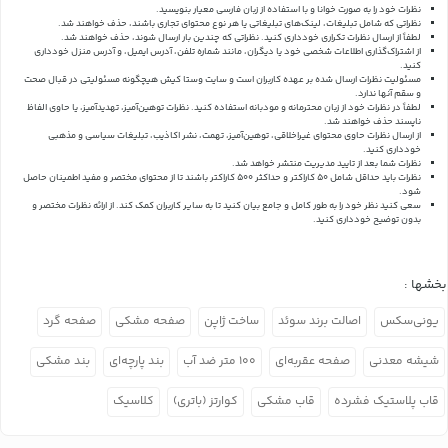
نظرات خود را به صورت خوانا و با استفاده از زبان فارسی معیار بنویسید.
نظراتی که شامل تبلیغات، لینک‌های تبلیغاتی یا هر نوع محتوای تجاری باشند، حذف خواهند شد.
لطفاً از ارسال نظرات تکراری خودداری کنید. نظراتی که چندین بار ارسال شوند، حذف خواهند شد.
از اشتراک‌گذاری اطلاعات شخصی خود یا دیگران، مانند شماره تلفن، آدرس ایمیل، و آدرس منزل خودداری
کنید.
مسئولیت نظرات ارسال شده بر عهده کاربران است و سایت وستا کیش هیچگونه مسئولیتی در قبال صحت
و سقم آنها ندارد.
لطفاً در نظرات خود از زبان محترمانه و مودبانه استفاده کنید. نظرات توهین‌آمیز، تهدیدآمیز، یا حاوی الفاظ
ناپسند حذف خواهند شد.
از ارسال نظرات حاوی محتوای غیراخلاقی، توهین‌آمیز، تهمت، نشر اکاذیب، تبلیغات سیاسی و مذهبی
خودداری کنید.
نظرات شما بعد از تایید مدیریت منتشر خواهد شد.
نظرات باید حداقل شامل 50 کاراکتر و حداکثر 500 کاراکتر باشند تا از محتوای مختصر و مفید اطمینان حاصل
شود.
سعی کنید نظر خود را به طور کامل و جامع بیان کنید تا به سایر کاربران کمک کند.
از ارائه نظرات مختصر و
بدون توضیح خودداری کنید.
بخشها :
یونی‌سکس
اصالت برند سوئد
ساخت ژاپن
صفحه مشکی
صفحه گرد
شیشه معدنی
صفحه عقربه‌ای
۱۰۰ متر ضد آب
بند پارچه‌ای
بند مشکی
قاب پلاستیک فشرده
قاب مشکی
کوارتز (باتری)
کلاسیک