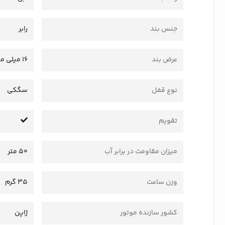
جنس بند
رابر
عرض بند
16 میلی متر
نوع قفل
سگکی
تقویم
میزان مقاومت در برابر آب
50 متر
وزن ساعت
35 گرم
کشور سازنده موتور
ژاپن