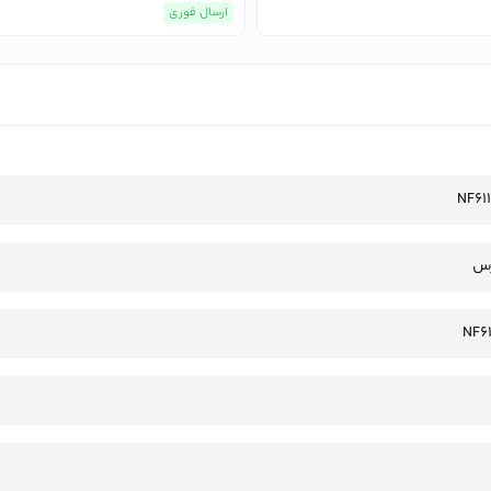
ارسال فوری
NF61
رس
NF6