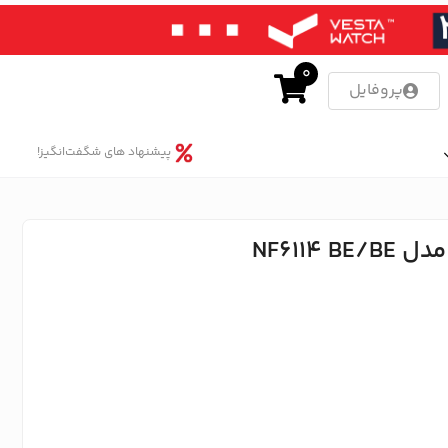
0
پروفایل
پیشنهاد های شگفت‌انگیز!