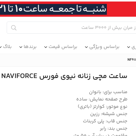
ی
براساس ویژگی
براساس قیمت
برندها
بلاگ
ساعت مچی زنانه نیوی فورس NAVIFORCE مدل NF6114 BE/BE
مناسب برای: بانوان
طرح صفحه نمایش: ساده
نوع موتور: کوارتز (باتری)
جنس شیشه: رزین
جنس قاب: پلی کربنات
جنس بند: رابر
مقاومت در برابر آب: 50 متر