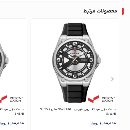
محصولات مرتبط
ساعت مچی مردانه نیوی فورس NAVIFORCE مدل NF9260
S/B/B
S/W/B
6,100,000
6,100,000
تومان
توما