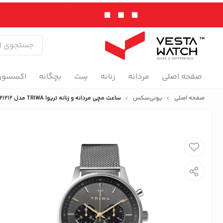
صفحه اصلی
مردانه
زنانه
سِت
بچگانه
اکسسور
صفحه اصلی
یونی‌سکس
ساعت مچی مردانه و زنانه تریوا TRIWA مدل NEST114-ME021212