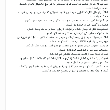
نظراتی که شامل تبلیغات، لینک‌های تبلیغاتی یا هر نوع محتوای تجاری باشند،
حذف خواهند شد.
لطفاً از ارسال نظرات تکراری خودداری کنید. نظراتی که چندین بار ارسال شوند،
حذف خواهند شد.
از اشتراک‌گذاری اطلاعات شخصی خود یا دیگران، مانند شماره تلفن، آدرس
ایمیل، و آدرس منزل خودداری کنید.
مسئولیت نظرات ارسال شده بر عهده کاربران است و سایت وستا کیش
هیچگونه مسئولیتی در قبال صحت و سقم آنها ندارد.
لطفاً در نظرات خود از زبان محترمانه و مودبانه استفاده کنید. نظرات توهین‌آمیز،
تهدیدآمیز، یا حاوی الفاظ ناپسند حذف خواهند شد.
از ارسال نظرات حاوی محتوای غیراخلاقی، توهین‌آمیز، تهمت، نشر اکاذیب،
تبلیغات سیاسی و مذهبی خودداری کنید.
نظرات شما بعد از تایید مدیریت منتشر خواهد شد.
نظرات باید حداقل شامل 50 کاراکتر و حداکثر 500 کاراکتر باشند تا از محتوای
مختصر و مفید اطمینان حاصل شود.
سعی کنید نظر خود را به طور کامل و جامع بیان کنید تا به سایر کاربران کمک
کند.
از ارائه نظرات مختصر و بدون توضیح خودداری کنید.