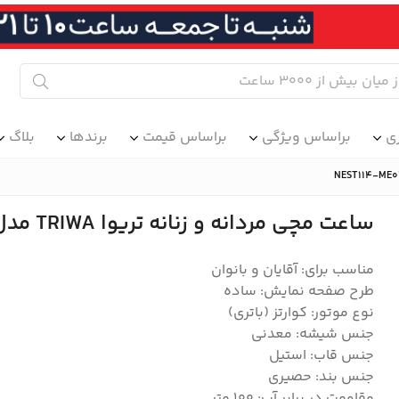
ی
براساس ویژگی
براساس قیمت
برندها
بلاگ
ساعت مچی مردانه و زنانه تریوا TRIWA مدل NEST114-ME021212
مناسب برای: آقایان و بانوان
طرح صفحه نمایش: ساده
نوع موتور: کوارتز (باتری)
جنس شیشه: معدنی
جنس قاب: استیل
جنس بند: حصیری
مقاومت در برابر آب: 100 متر