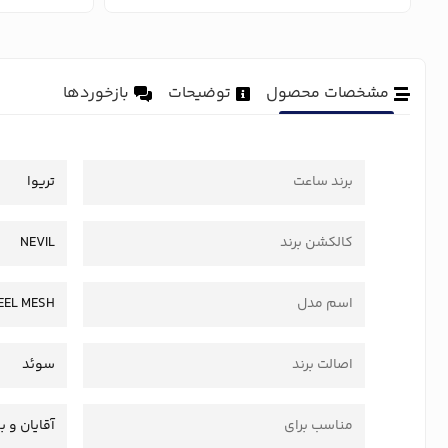
مشخصات محصول
توضیحات
بازخوردها
برند ساعت
تریوا
کالکشن برند
NEVIL
اسم مدل
EEL MESH
اصالت برند
سوئد
مناسب برای
آقایان و ب