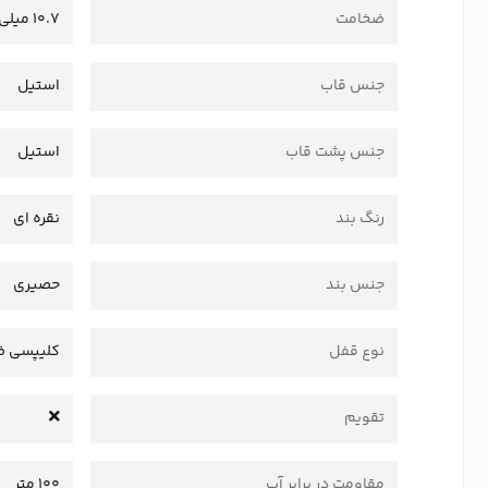
ضخامت
10.7 میلی‌متر
جنس قاب
استیل
جنس پشت قاب
استیل
رنگ بند
نقره ای
جنس بند
حصیری
نوع قفل
کلیپسی ض
تقویم
مقاومت در برابر آب
100 متر