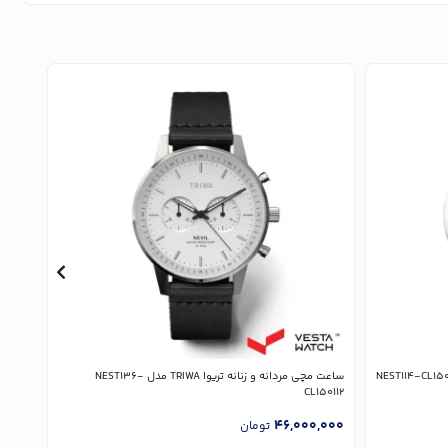
ساعت مچی مردانه و زنانه تریوا TRIWA مدل NEST136-
ساعت مچی م
CL150112
,000
46,000,000
تومان