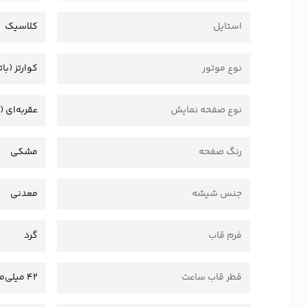
استایل
کلاسیک
نوع موتور
کوارتز (بات
نوع صفحه نمایش
عقربه‌ای (
رنگ صفحه
مشکی
جنس شیشه
معدنی
فرم قاب
گرد
قطر قاب ساعت
42 میلی‌متر