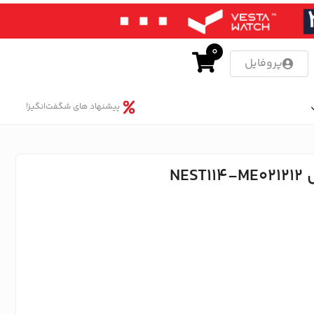
0
پروفایل
پیشنهاد های شگفت‌انگیز!