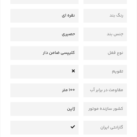
رنگ بند
نقره ای
جنس بند
حصیری
نوع قفل
کلیپسی ضامن دار
تقویم
مقاومت در برابر آب
100 متر
کشور سازنده موتور
ژاپن
گارانتی ایران