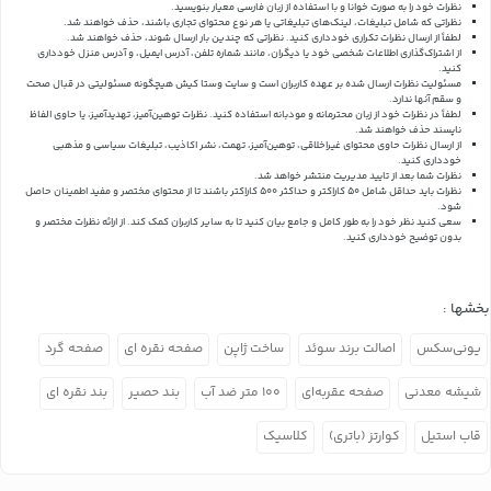
نظرات خود را به صورت خوانا و با استفاده از زبان فارسی معیار بنویسید.
نظراتی که شامل تبلیغات، لینک‌های تبلیغاتی یا هر نوع محتوای تجاری باشند، حذف خواهند شد.
لطفاً از ارسال نظرات تکراری خودداری کنید. نظراتی که چندین بار ارسال شوند، حذف خواهند شد.
از اشتراک‌گذاری اطلاعات شخصی خود یا دیگران، مانند شماره تلفن، آدرس ایمیل، و آدرس منزل خودداری
کنید.
مسئولیت نظرات ارسال شده بر عهده کاربران است و سایت وستا کیش هیچگونه مسئولیتی در قبال صحت
و سقم آنها ندارد.
لطفاً در نظرات خود از زبان محترمانه و مودبانه استفاده کنید. نظرات توهین‌آمیز، تهدیدآمیز، یا حاوی الفاظ
ناپسند حذف خواهند شد.
از ارسال نظرات حاوی محتوای غیراخلاقی، توهین‌آمیز، تهمت، نشر اکاذیب، تبلیغات سیاسی و مذهبی
خودداری کنید.
نظرات شما بعد از تایید مدیریت منتشر خواهد شد.
نظرات باید حداقل شامل 50 کاراکتر و حداکثر 500 کاراکتر باشند تا از محتوای مختصر و مفید اطمینان حاصل
شود.
سعی کنید نظر خود را به طور کامل و جامع بیان کنید تا به سایر کاربران کمک کند.
از ارائه نظرات مختصر و
بدون توضیح خودداری کنید.
بخشها :
یونی‌سکس
اصالت برند سوئد
ساخت ژاپن
صفحه نقره ای
صفحه گرد
شیشه معدنی
صفحه عقربه‌ای
۱۰۰ متر ضد آب
بند حصیر
بند نقره ای
قاب استیل
کوارتز (باتری)
کلاسیک