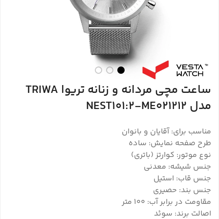
ساعت مچی مردانه و زنانه تریوا TRIWA
مدل NEST101:2-ME021212
مناسب برای: آقایان و بانوان
طرح صفحه نمایش: ساده
نوع موتور: کوارتز (باتری)
جنس شیشه: معدنی
جنس قاب: استیل
جنس بند: حصیری
مقاومت در برابر آب: 100 متر
اصالت برند: سوئد