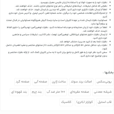
نظرات خود را به صورت خوانا و با استفاده از زبان فارسی معیار بنویسید.
نظراتی که شامل تبلیغات، لینک‌های تبلیغاتی یا هر نوع محتوای تجاری باشند، حذف خواهند شد.
لطفاً از ارسال نظرات تکراری خودداری کنید. نظراتی که چندین بار ارسال شوند، حذف خواهند شد.
از اشتراک‌گذاری اطلاعات شخصی خود یا دیگران، مانند شماره تلفن، آدرس ایمیل، و آدرس منزل خودداری
کنید.
مسئولیت نظرات ارسال شده بر عهده کاربران است و سایت وستا کیش هیچگونه مسئولیتی در قبال صحت
و سقم آنها ندارد.
لطفاً در نظرات خود از زبان محترمانه و مودبانه استفاده کنید. نظرات توهین‌آمیز، تهدیدآمیز، یا حاوی الفاظ
ناپسند حذف خواهند شد.
از ارسال نظرات حاوی محتوای غیراخلاقی، توهین‌آمیز، تهمت، نشر اکاذیب، تبلیغات سیاسی و مذهبی
خودداری کنید.
نظرات شما بعد از تایید مدیریت منتشر خواهد شد.
نظرات باید حداقل شامل 50 کاراکتر و حداکثر 500 کاراکتر باشند تا از محتوای مختصر و مفید اطمینان حاصل
شود.
سعی کنید نظر خود را به طور کامل و جامع بیان کنید تا به سایر کاربران کمک کند.
از ارائه نظرات مختصر و
بدون توضیح خودداری کنید.
بخشها :
یونی‌سکس
اصالت برند سوئد
ساخت ژاپن
صفحه آبی
صفحه گرد
شیشه معدنی
صفحه عقربه‌ای
۱۰۰ متر ضد آب
بند چرم
بند قهوه ای
قاب استیل
کوارتز (باتری)
کلاسیک