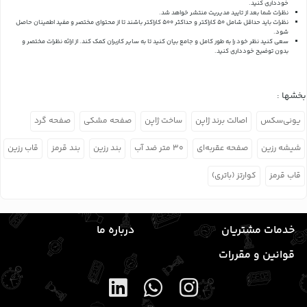
خودداری کنید.
نظرات شما بعد از تایید مدیریت منتشر خواهد شد.
نظرات باید حداقل شامل 50 کاراکتر و حداکثر 500 کاراکتر باشند تا از محتوای مختصر و مفید اطمینان حاصل
شود.
سعی کنید نظر خود را به طور کامل و جامع بیان کنید تا به سایر کاربران کمک کند.
از ارائه نظرات مختصر و
بدون توضیح خودداری کنید.
بخشها :
یونی‌سکس
اصالت برند ژاپن
ساخت ژاپن
صفحه مشکی
صفحه گرد
شیشه رزین
صفحه عقربه‌ای
۳۰ متر ضد آب
بند رزین
بند قرمز
قاب رزین
قاب قرمز
کوارتز (باتری)
خدمات مشتریان
درباره ما
قوانین و مقررات