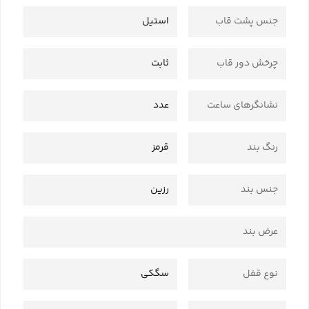
جنس پشت قاب
استیل
چرخش دور قاب
ثابت
نشانگرهای ساعت
عدد
رنگ بند
قرمز
جنس بند
رزین
عرض بند
نوع قفل
سگکی