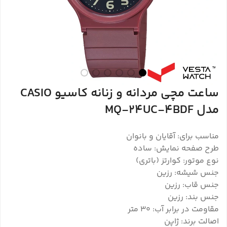
ساعت مچی مردانه و زنانه کاسیو CASIO
مدل MQ-24UC-4BDF
مناسب برای: آقایان و بانوان
طرح صفحه نمایش: ساده
نوع موتور: کوارتز (باتری)
جنس شیشه: رزین
جنس قاب: رزین
جنس بند: رزین
مقاومت در برابر آب: 30 متر
اصالت برند: ژاپن