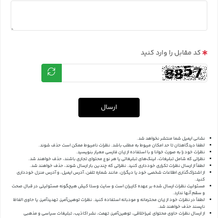
کد مقابل را وارد کنید
ارسال
نشانی ایمیل شما منتشر نخواهد شد.
لطفا دیدگاهتان تا حد امکان مربوط به مطلب باشد. نظرات نامربوط ممکن است حذف شوند.
نظرات خود را به صورت خوانا و با استفاده از زبان فارسی معیار بنویسید.
نظراتی که شامل تبلیغات، لینک‌های تبلیغاتی یا هر نوع محتوای تجاری باشند، حذف خواهند شد.
لطفاً از ارسال نظرات تکراری خودداری کنید. نظراتی که چندین بار ارسال شوند، حذف خواهند شد.
از اشتراک‌گذاری اطلاعات شخصی خود یا دیگران، مانند شماره تلفن، آدرس ایمیل، و آدرس منزل خودداری
کنید.
مسئولیت نظرات ارسال شده بر عهده کاربران است و سایت وستا کیش هیچگونه مسئولیتی در قبال صحت
و سقم آنها ندارد.
لطفاً در نظرات خود از زبان محترمانه و مودبانه استفاده کنید. نظرات توهین‌آمیز، تهدیدآمیز، یا حاوی الفاظ
ناپسند حذف خواهند شد.
از ارسال نظرات حاوی محتوای غیراخلاقی، توهین‌آمیز، تهمت، نشر اکاذیب، تبلیغات سیاسی و مذهبی