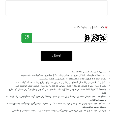
کد مقابل را وارد کنید
ارسال
نشانی ایمیل شما منتشر نخواهد شد.
لطفا دیدگاهتان تا حد امکان مربوط به مطلب باشد. نظرات نامربوط ممکن است حذف شوند.
نظرات خود را به صورت خوانا و با استفاده از زبان فارسی معیار بنویسید.
نظراتی که شامل تبلیغات، لینک‌های تبلیغاتی یا هر نوع محتوای تجاری باشند، حذف خواهند شد.
لطفاً از ارسال نظرات تکراری خودداری کنید. نظراتی که چندین بار ارسال شوند، حذف خواهند شد.
از اشتراک‌گذاری اطلاعات شخصی خود یا دیگران، مانند شماره تلفن، آدرس ایمیل، و آدرس منزل خودداری
کنید.
مسئولیت نظرات ارسال شده بر عهده کاربران است و سایت وستا کیش هیچگونه مسئولیتی در قبال صحت
و سقم آنها ندارد.
لطفاً در نظرات خود از زبان محترمانه و مودبانه استفاده کنید. نظرات توهین‌آمیز، تهدیدآمیز، یا حاوی الفاظ
ناپسند حذف خواهند شد.
از ارسال نظرات حاوی محتوای غیراخلاقی، توهین‌آمیز، تهمت، نشر اکاذیب، تبلیغات سیاسی و مذهبی