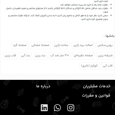
خودداری کنید.
نظرات شما بعد از تایید مدیریت منتشر خواهد شد.
نظرات باید حداقل شامل 50 کاراکتر و حداکثر 500 کاراکتر باشند تا از محتوای مختصر و مفید اطمینان حاصل
شود.
سعی کنید نظر خود را به طور کامل و جامع بیان کنید تا به سایر کاربران کمک کند.
از ارائه نظرات مختصر و
بدون توضیح خودداری کنید.
بخشها :
یونی‌سکس
اصالت برند ژاپن
ساخت ژاپن
صفحه مشکی
صفحه گرد
شیشه رزین
صفحه عقربه‌ای
۳۰ متر ضد آب
بند رزین
بند آبی
قاب رزین
قاب آبی
کوارتز (باتری)
خدمات مشتریان
درباره ما
قوانین و مقررات