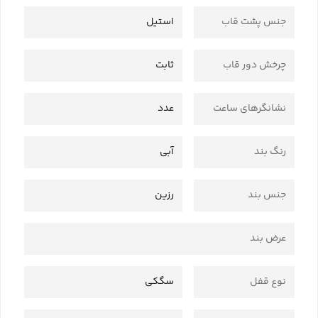
جنس پشت قاب
استیل
چرخش دور قاب
ثابت
نشانگرهای ساعت
عدد
رنگ بند
آبی
جنس بند
رزین
عرض بند
نوع قفل
سگکی