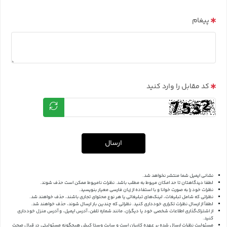
پیغام
کد مقابل را وارد کنید
ارسال
نشانی ایمیل شما منتشر نخواهد شد.
لطفا دیدگاهتان تا حد امکان مربوط به مطلب باشد. نظرات نامربوط ممکن است حذف شوند.
نظرات خود را به صورت خوانا و با استفاده از زبان فارسی معیار بنویسید.
نظراتی که شامل تبلیغات، لینک‌های تبلیغاتی یا هر نوع محتوای تجاری باشند، حذف خواهند شد.
لطفاً از ارسال نظرات تکراری خودداری کنید. نظراتی که چندین بار ارسال شوند، حذف خواهند شد.
از اشتراک‌گذاری اطلاعات شخصی خود یا دیگران، مانند شماره تلفن، آدرس ایمیل، و آدرس منزل خودداری
کنید.
مسئولیت نظرات ارسال شده بر عهده کاربران است و سایت وستا کیش هیچگونه مسئولیتی در قبال صحت