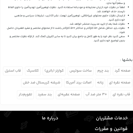
و سقم آنها ندارد.
لطفاً در نظرات خود از زبان محترمانه و مودبانه استفاده کنید. نظرات توهین‌آمیز، تهدیدآمیز، یا حاوی الفاظ
ناپسند حذف خواهند شد.
از ارسال نظرات حاوی محتوای غیراخلاقی، توهین‌آمیز، تهمت، نشر اکاذیب، تبلیغات سیاسی و مذهبی
خودداری کنید.
نظرات شما بعد از تایید مدیریت منتشر خواهد شد.
نظرات باید حداقل شامل 50 کاراکتر و حداکثر 500 کاراکتر باشند تا از محتوای مختصر و مفید اطمینان حاصل
شود.
سعی کنید نظر خود را به طور کامل و جامع بیان کنید تا به سایر کاربران کمک کند.
از ارائه نظرات مختصر و
بدون توضیح خودداری کنید.
بخشها :
صفحه گرد
بند چرم
ساخت سوئیس
کوارتز (باتری)
کلاسیک
قاب استیل
صفحه نقره ای
زنانه
اصالت برند آمریکا
شیشه کریستال ضد خش
قاب نقره ای
۳۰ متر ضد آب
صفحه عقربه‌ای
بند سفید
تقویم‌دار
خدمات مشتریان
درباره ما
قوانین و مقررات