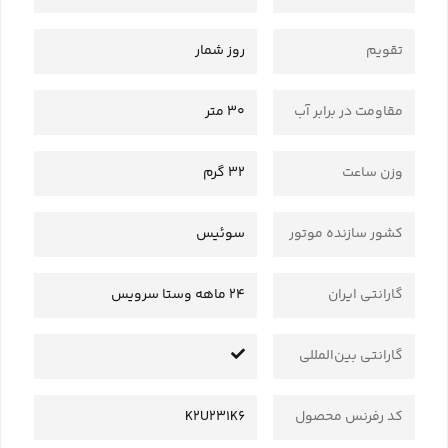
تقویم
روز شمار
مقاومت در برابر آب
30 متر
وزن ساعت
32 گرم
کشور سازنده موتور
سوئیس
گارانتی ایران
24 ماهه وستا سرویس
گارانتی بین‌المللی
کد رفرنس محصول
K2U231K6