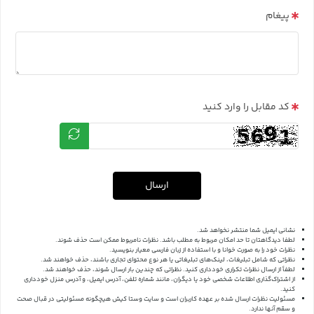
پیغام
کد مقابل را وارد کنید
ارسال
نشانی ایمیل شما منتشر نخواهد شد.
لطفا دیدگاهتان تا حد امکان مربوط به مطلب باشد. نظرات نامربوط ممکن است حذف شوند.
نظرات خود را به صورت خوانا و با استفاده از زبان فارسی معیار بنویسید.
نظراتی که شامل تبلیغات، لینک‌های تبلیغاتی یا هر نوع محتوای تجاری باشند، حذف خواهند شد.
لطفاً از ارسال نظرات تکراری خودداری کنید. نظراتی که چندین بار ارسال شوند، حذف خواهند شد.
از اشتراک‌گذاری اطلاعات شخصی خود یا دیگران، مانند شماره تلفن، آدرس ایمیل، و آدرس منزل خودداری
کنید.
مسئولیت نظرات ارسال شده بر عهده کاربران است و سایت وستا کیش هیچگونه مسئولیتی در قبال صحت
و سقم آنها ندارد.