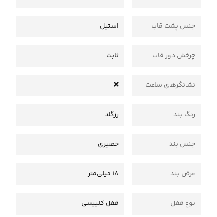
جنس پشت قاب
استیل
چرخش دور قاب
ثابت
نشانگرهای ساعت
رنگ بند
رزگلد
جنس بند
حصیری
عرض بند
18 میلی‌متر
نوع قفل
قفل کلیپسی