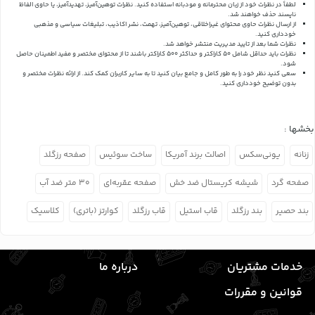
لطفاً در نظرات خود از زبان محترمانه و مودبانه استفاده کنید. نظرات توهین‌آمیز، تهدیدآمیز، یا حاوی الفاظ
ناپسند حذف خواهند شد.
از ارسال نظرات حاوی محتوای غیراخلاقی، توهین‌آمیز، تهمت، نشر اکاذیب، تبلیغات سیاسی و مذهبی
خودداری کنید.
نظرات شما بعد از تایید مدیریت منتشر خواهد شد.
نظرات باید حداقل شامل 50 کاراکتر و حداکثر 500 کاراکتر باشند تا از محتوای مختصر و مفید اطمینان حاصل
شود.
سعی کنید نظر خود را به طور کامل و جامع بیان کنید تا به سایر کاربران کمک کند.
از ارائه نظرات مختصر و
بدون توضیح خودداری کنید.
بخشها :
زنانه
یونی‌سکس
اصالت برند آمریکا
ساخت سوئیس
صفحه رزگلد
صفحه گرد
شیشه کریستال ضد خش
صفحه عقربه‌ای
۳۰ متر ضد آب
بند حصیر
بند رزگلد
قاب استیل
قاب رزگلد
کوارتز (باتری)
کلاسیک
خدمات مشتریان
درباره ما
قوانین و مقررات