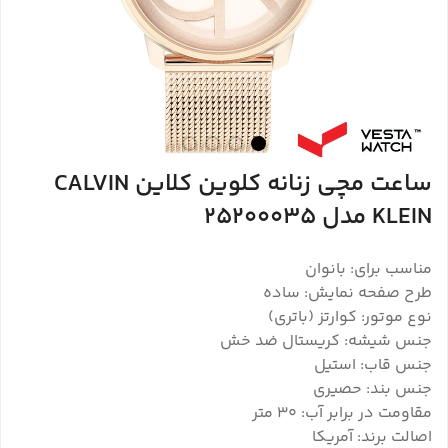
ساعت مچی زنانه کلوین کلاین CALVIN
KLEIN مدل 25200035
مناسب برای: بانوان
طرح صفحه نمایش: ساده
نوع موتور: کوارتز (باتری)
جنس شیشه: کریستال ضد خش
جنس قاب: استیل
جنس بند: حصیری
مقاومت در برابر آب: ۳۰ متر
اصالت برند: آمریکا