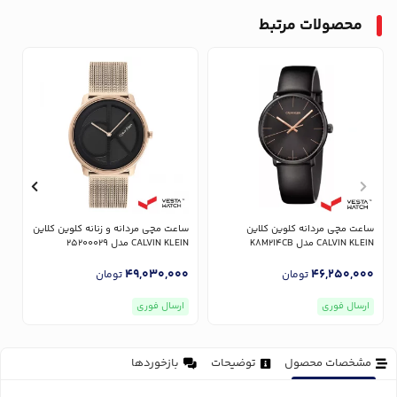
محصولات مرتبط
ساعت مچی مردانه کلوین کلاین
ساعت مچی مردانه و زنانه کلوین کلاین
س
CALVIN KLEIN مدل K8M214CB
CALVIN KLEIN مدل 25200029
IN
0
49,030,000
46,250,000
تومان
تومان
ارسال فوری
ارسال فوری
مشخصات محصول
توضیحات
بازخوردها