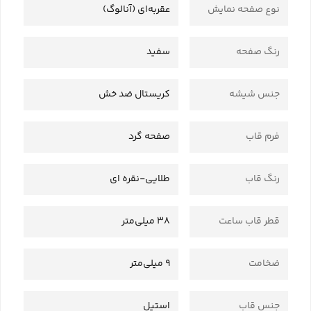
نوع صفحه نمایش
عقربه‌ای (آنالوگ)
رنگ صفحه
سفید
جنس شیشه
کریستال ضد خش
فرم قاب
صفحه گرد
رنگ قاب
طلایی-نقره ای
قطر قاب ساعت
38 میلی‌متر
ضخامت
9 میلی‌متر
جنس قاب
استیل