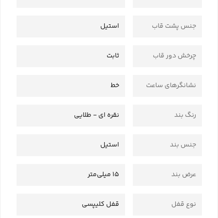
جنس پشت قاب
استیل
چرخش دور قاب
ثابت
نشانگرهای ساعت
خط
رنگ بند
نقره ای - طلایی
جنس بند
استیل
عرض بند
15 میلی‌متر
نوع قفل
قفل کلیپسی