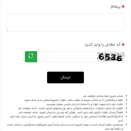
پیغام
کد مقابل را وارد کنید
ارسال
نشانی ایمیل شما منتشر نخواهد شد.
لطفا دیدگاهتان تا حد امکان مربوط به مطلب باشد. نظرات نامربوط ممکن است حذف شوند.
نظرات خود را به صورت خوانا و با استفاده از زبان فارسی معیار بنویسید.
نظراتی که شامل تبلیغات، لینک‌های تبلیغاتی یا هر نوع محتوای تجاری باشند، حذف خواهند شد.
لطفاً از ارسال نظرات تکراری خودداری کنید. نظراتی که چندین بار ارسال شوند، حذف خواهند شد.
از اشتراک‌گذاری اطلاعات شخصی خود یا دیگران، مانند شماره تلفن، آدرس ایمیل، و آدرس منزل خودداری
کنید.
مسئولیت نظرات ارسال شده بر عهده کاربران است و سایت وستا کیش هیچگونه مسئولیتی در قبال صحت
و سقم آنها ندارد.