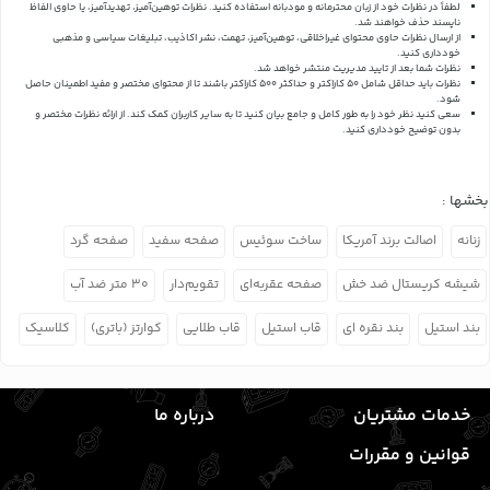
لطفاً در نظرات خود از زبان محترمانه و مودبانه استفاده کنید. نظرات توهین‌آمیز، تهدیدآمیز، یا حاوی الفاظ
ناپسند حذف خواهند شد.
از ارسال نظرات حاوی محتوای غیراخلاقی، توهین‌آمیز، تهمت، نشر اکاذیب، تبلیغات سیاسی و مذهبی
خودداری کنید.
نظرات شما بعد از تایید مدیریت منتشر خواهد شد.
نظرات باید حداقل شامل 50 کاراکتر و حداکثر 500 کاراکتر باشند تا از محتوای مختصر و مفید اطمینان حاصل
شود.
سعی کنید نظر خود را به طور کامل و جامع بیان کنید تا به سایر کاربران کمک کند.
از ارائه نظرات مختصر و
بدون توضیح خودداری کنید.
بخشها :
زنانه
اصالت برند آمریکا
ساخت سوئیس
صفحه سفید
صفحه گرد
شیشه کریستال ضد خش
صفحه عقربه‌ای
تقویم‌دار
۳۰ متر ضد آب
بند استیل
بند نقره ای
قاب استیل
قاب طلایی
کوارتز (باتری)
کلاسیک
خدمات مشتریان
درباره ما
قوانین و مقررات