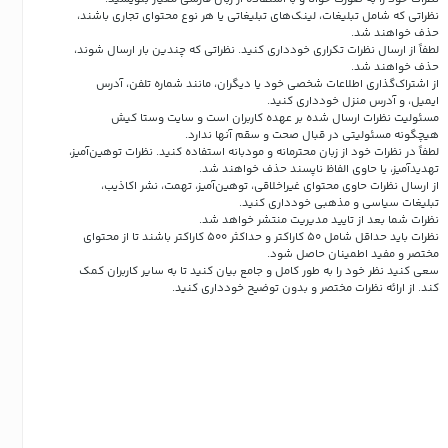
نظراتی که شامل تبلیغات، لینک‌های تبلیغاتی یا هر نوع محتوای تجاری باشند،
حذف خواهند شد.
لطفاً از ارسال نظرات تکراری خودداری کنید. نظراتی که چندین بار ارسال شوند،
حذف خواهند شد.
از اشتراک‌گذاری اطلاعات شخصی خود یا دیگران، مانند شماره تلفن، آدرس
ایمیل، و آدرس منزل خودداری کنید.
مسئولیت نظرات ارسال شده بر عهده کاربران است و سایت وستا کیش
هیچگونه مسئولیتی در قبال صحت و سقم آنها ندارد.
لطفاً در نظرات خود از زبان محترمانه و مودبانه استفاده کنید. نظرات توهین‌آمیز،
تهدیدآمیز، یا حاوی الفاظ ناپسند حذف خواهند شد.
از ارسال نظرات حاوی محتوای غیراخلاقی، توهین‌آمیز، تهمت، نشر اکاذیب،
تبلیغات سیاسی و مذهبی خودداری کنید.
نظرات شما بعد از تایید مدیریت منتشر خواهد شد.
نظرات باید حداقل شامل 50 کاراکتر و حداکثر 500 کاراکتر باشند تا از محتوای
مختصر و مفید اطمینان حاصل شود.
سعی کنید نظر خود را به طور کامل و جامع بیان کنید تا به سایر کاربران کمک
کند.
از ارائه نظرات مختصر و بدون توضیح خودداری کنید.