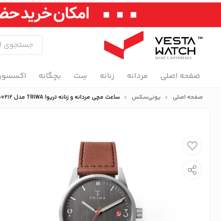
صفحه اصلی
مردانه
زنانه
سِت
بچگانه
اکسسور
صفحه اصلی
یونی‌سکس
ساعت مچی مردانه و زنانه تریوا TRIWA مدل HU39D-SC010212