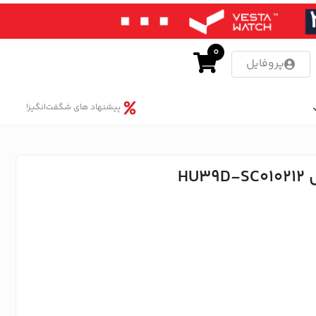
0
پروفایل
پیشنهاد های شگفت‌انگیز!