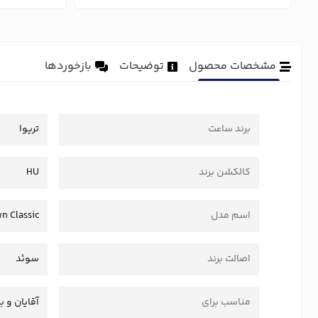
مشخصات محصول
توضیحات
بازخوردها
برند ساعت
تریوا
کالکشن برند
HU
اسم مدل
n Classic
اصالت برند
سوئد
مناسب برای
آقایان و ب