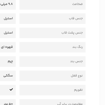
ضخامت
9.8 میلی‌متر
جنس قاب
استیل
جنس پشت قاب
استیل
رنگ بند
قهوه ای
جنس بند
چرم
نوع قفل
سگکی
تقویم
مقاومت در برابر آب
50 متر