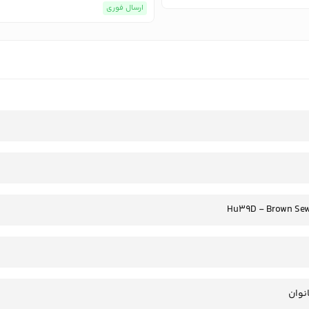
ارسال فوری
Hu39D - Brown Sew
انوان