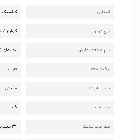
استایل
کلاسیک
نوع موتور
کوارتز (بات
نوع صفحه نمایش
عقربه‌ای (
رنگ صفحه
طوسی
جنس شیشه
معدنی
فرم قاب
گرد
قطر قاب ساعت
39 میلی‌متر