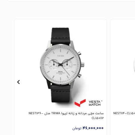
ساعت مچی مردانه و زنانه تریوا TRIWA مدل NEST136-
ساعت مچی م
CL150112
,000
46,000,000
تومان