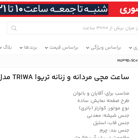
ی
براساس ویژگی
براساس قیمت
برندها
بلاگ
ساعت مچی مردانه و زنانه تریوا TRIWA مدل HU39D-SC010212
مناسب برای: آقایان و بانوان
طرح صفحه نمایش: ساده
نوع موتور: کوارتز (باتری)
جنس شیشه: معدنی
جنس قاب: استیل
جنس بند: چرم
مقاومت در برابر آب: 50 متر