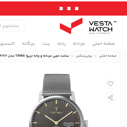
صفحه اصلی
مردانه
زنانه
سِت
بچگانه
اکسسور
صفحه اصلی
یونی‌سکس
ساعت مچی مردانه و زنانه تریوا TRIWA مدل FAST119-ME021212