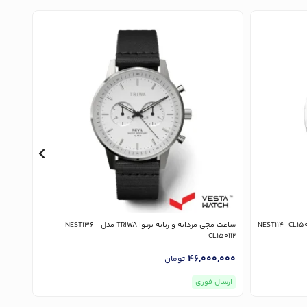
ساعت مچی مردانه و زنانه تریوا TRIWA مدل NEST136-
ساعت مچی م
CL150112
,000
46,000,000
تومان
ارسال فوری
ارسا