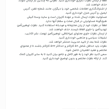
لطفاً از ارسال نظرات تکراری خودداری کنید. نظراتی که چندین بار ارسال شوند،
حذف خواهند شد.
از اشتراک‌گذاری اطلاعات شخصی خود یا دیگران، مانند شماره تلفن، آدرس
ایمیل، و آدرس منزل خودداری کنید.
مسئولیت نظرات ارسال شده بر عهده کاربران است و سایت وستا کیش
هیچگونه مسئولیتی در قبال صحت و سقم آنها ندارد.
لطفاً در نظرات خود از زبان محترمانه و مودبانه استفاده کنید. نظرات توهین‌آمیز،
تهدیدآمیز، یا حاوی الفاظ ناپسند حذف خواهند شد.
از ارسال نظرات حاوی محتوای غیراخلاقی، توهین‌آمیز، تهمت، نشر اکاذیب،
تبلیغات سیاسی و مذهبی خودداری کنید.
نظرات شما بعد از تایید مدیریت منتشر خواهد شد.
نظرات باید حداقل شامل 50 کاراکتر و حداکثر 500 کاراکتر باشند تا از محتوای
مختصر و مفید اطمینان حاصل شود.
سعی کنید نظر خود را به طور کامل و جامع بیان کنید تا به سایر کاربران کمک
کند.
از ارائه نظرات مختصر و بدون توضیح خودداری کنید.