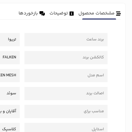
مشخصات محصول
توضیحات
بازخوردها
برند ساعت
تریوا
کالکشن برند
FALKEN
اسم مدل
KEN MESH
اصالت برند
سوئد
مناسب برای
آقایان و ب
استایل
کلاسیک