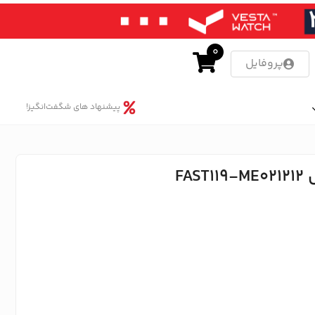
0
پروفایل
پیشنهاد های شگفت‌انگیز!