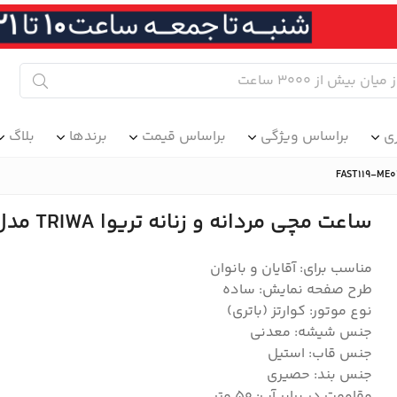
ی
براساس ویژگی
براساس قیمت
برندها
بلاگ
ساعت مچی مردانه و زنانه تریوا TRIWA مدل FAST119-ME021212
مناسب برای: آقایان و بانوان
طرح صفحه نمایش: ساده
نوع موتور: کوارتز (باتری)
جنس شیشه: معدنی
جنس قاب: استیل
جنس بند: حصیری
مقاومت در برابر آب: 50 متر