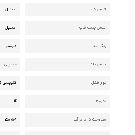
جنس قاب
استیل
جنس پشت قاب
استیل
رنگ بند
طوسی
جنس بند
حصیری
نوع قفل
کلیپسی ض
تقویم
مقاومت در برابر آب
50 متر