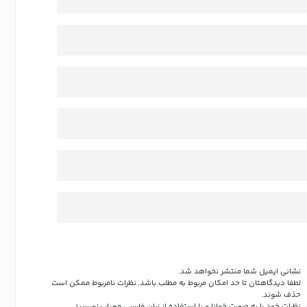
نشانی ایمیل شما منتشر نخواهد شد.
لطفا دیدگاهتان تا حد امکان مربوط به مطلب باشد. نظرات نامربوط ممکن است
حذف شوند.
نظرات خود را به صورت خوانا و با استفاده از زبان فارسی معیار بنویسید.