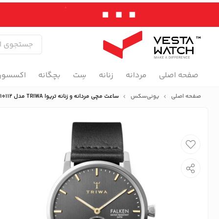
صفحه اصلی
مردانه
زنانه
سِت
بچگانه
اکسسور
صفحه اصلی
یونی‌سکس
ساعت مچی مردانه و زنانه تریوا TRIWA مدل FAST119-CL010112