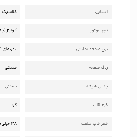
استایل
کلاسیک
نوع موتور
کوارتز (بات
نوع صفحه نمایش
عقربه‌ای (
رنگ صفحه
مشکی
جنس شیشه
معدنی
فرم قاب
گرد
قطر قاب ساعت
38 میلی‌متر