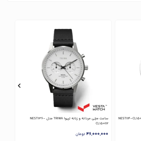
ساعت مچی مردانه و زنانه تریوا TRIWA مدل NEST136-
ساعت مچی م
CL150112
,000
46,000,000
تومان