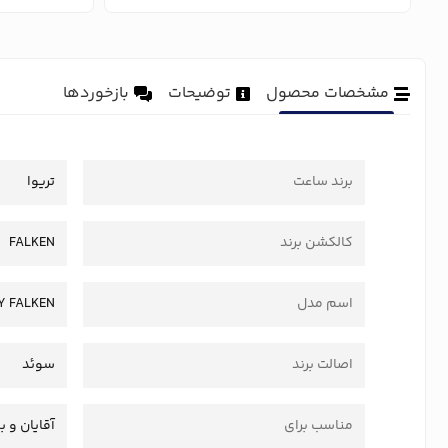
مشخصات محصول
توضیحات
بازخوردها
برند ساعت
تریوا
کالکشن برند
FALKEN
اسم مدل
Y FALKEN
اصالت برند
سوئد
مناسب برای
آقایان و ب