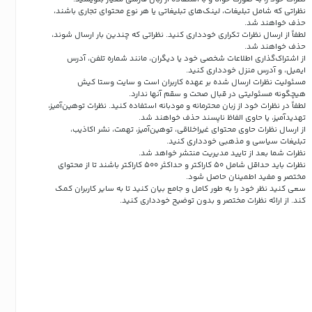
نظراتی که شامل تبلیغات، لینک‌های تبلیغاتی یا هر نوع محتوای تجاری باشند،
حذف خواهند شد.
لطفاً از ارسال نظرات تکراری خودداری کنید. نظراتی که چندین بار ارسال شوند،
حذف خواهند شد.
از اشتراک‌گذاری اطلاعات شخصی خود یا دیگران، مانند شماره تلفن، آدرس
ایمیل، و آدرس منزل خودداری کنید.
مسئولیت نظرات ارسال شده بر عهده کاربران است و سایت وستا کیش
هیچگونه مسئولیتی در قبال صحت و سقم آنها ندارد.
لطفاً در نظرات خود از زبان محترمانه و مودبانه استفاده کنید. نظرات توهین‌آمیز،
تهدیدآمیز، یا حاوی الفاظ ناپسند حذف خواهند شد.
از ارسال نظرات حاوی محتوای غیراخلاقی، توهین‌آمیز، تهمت، نشر اکاذیب،
تبلیغات سیاسی و مذهبی خودداری کنید.
نظرات شما بعد از تایید مدیریت منتشر خواهد شد.
نظرات باید حداقل شامل 50 کاراکتر و حداکثر 500 کاراکتر باشند تا از محتوای
مختصر و مفید اطمینان حاصل شود.
سعی کنید نظر خود را به طور کامل و جامع بیان کنید تا به سایر کاربران کمک
کند.
از ارائه نظرات مختصر و بدون توضیح خودداری کنید.