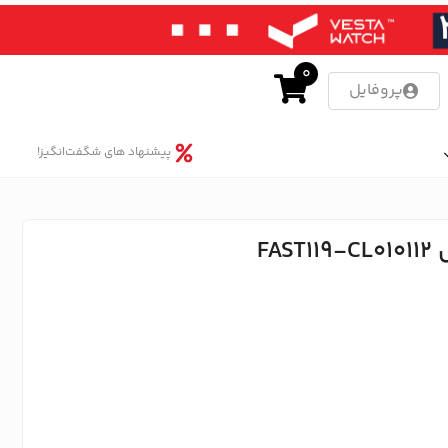
0
پروفایل
پیشنهاد های شگفت‌انگیز!