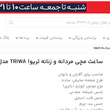
ی
براساس ویژگی
براساس قیمت
برندها
بلاگ
ساعت مچی مردانه و زنانه تریوا TRIWA مدل FAST119-CL010112
مناسب برای: آقایان و بانوان
طرح صفحه نمایش: ساده
نوع موتور: کوارتز (باتری)
جنس شیشه: معدنی
جنس قاب: استیل
جنس بند: چرم
مقاومت در برابر آب: 50 متر