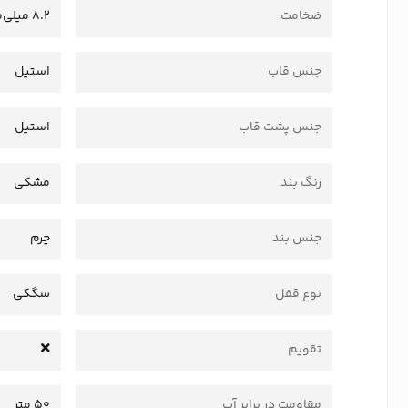
ضخامت
8.2 میلی‌متر
جنس قاب
استیل
جنس پشت قاب
استیل
رنگ بند
مشکی
جنس بند
چرم
نوع قفل
سگکی
تقویم
مقاومت در برابر آب
50 متر