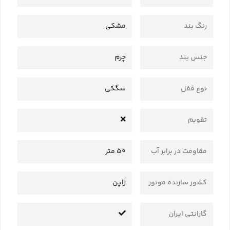
رنگ بند
مشکی
جنس بند
چرم
نوع قفل
سگکی
تقویم
مقاومت در برابر آب
50 متر
کشور سازنده موتور
ژاپن
گارانتی ایران