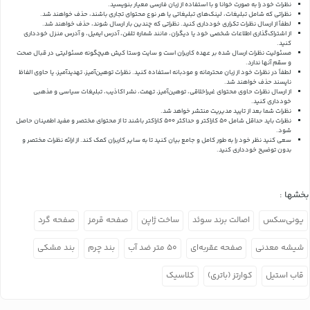
نظرات خود را به صورت خوانا و با استفاده از زبان فارسی معیار بنویسید.
نظراتی که شامل تبلیغات، لینک‌های تبلیغاتی یا هر نوع محتوای تجاری باشند، حذف خواهند شد.
لطفاً از ارسال نظرات تکراری خودداری کنید. نظراتی که چندین بار ارسال شوند، حذف خواهند شد.
از اشتراک‌گذاری اطلاعات شخصی خود یا دیگران، مانند شماره تلفن، آدرس ایمیل، و آدرس منزل خودداری
کنید.
مسئولیت نظرات ارسال شده بر عهده کاربران است و سایت وستا کیش هیچگونه مسئولیتی در قبال صحت
و سقم آنها ندارد.
لطفاً در نظرات خود از زبان محترمانه و مودبانه استفاده کنید. نظرات توهین‌آمیز، تهدیدآمیز، یا حاوی الفاظ
ناپسند حذف خواهند شد.
از ارسال نظرات حاوی محتوای غیراخلاقی، توهین‌آمیز، تهمت، نشر اکاذیب، تبلیغات سیاسی و مذهبی
خودداری کنید.
نظرات شما بعد از تایید مدیریت منتشر خواهد شد.
نظرات باید حداقل شامل 50 کاراکتر و حداکثر 500 کاراکتر باشند تا از محتوای مختصر و مفید اطمینان حاصل
شود.
سعی کنید نظر خود را به طور کامل و جامع بیان کنید تا به سایر کاربران کمک کند.
از ارائه نظرات مختصر و
بدون توضیح خودداری کنید.
بخشها :
یونی‌سکس
اصالت برند سوئد
ساخت ژاپن
صفحه قرمز
صفحه گرد
شیشه معدنی
صفحه عقربه‌ای
۵۰ متر ضد آب
بند چرم
بند مشکی
قاب استیل
کوارتز (باتری)
کلاسیک