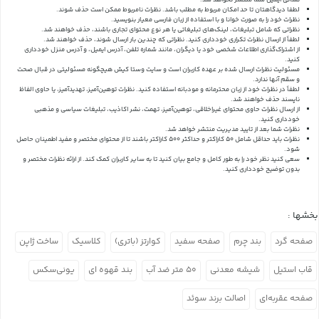
نشانی ایمیل شما منتشر نخواهد شد.
لطفا دیدگاهتان تا حد امکان مربوط به مطلب باشد. نظرات نامربوط ممکن است حذف شوند.
نظرات خود را به صورت خوانا و با استفاده از زبان فارسی معیار بنویسید.
نظراتی که شامل تبلیغات، لینک‌های تبلیغاتی یا هر نوع محتوای تجاری باشند، حذف خواهند شد.
لطفاً از ارسال نظرات تکراری خودداری کنید. نظراتی که چندین بار ارسال شوند، حذف خواهند شد.
از اشتراک‌گذاری اطلاعات شخصی خود یا دیگران، مانند شماره تلفن، آدرس ایمیل، و آدرس منزل خودداری
کنید.
مسئولیت نظرات ارسال شده بر عهده کاربران است و سایت وستا کیش هیچگونه مسئولیتی در قبال صحت
و سقم آنها ندارد.
لطفاً در نظرات خود از زبان محترمانه و مودبانه استفاده کنید. نظرات توهین‌آمیز، تهدیدآمیز، یا حاوی الفاظ
ناپسند حذف خواهند شد.
از ارسال نظرات حاوی محتوای غیراخلاقی، توهین‌آمیز، تهمت، نشر اکاذیب، تبلیغات سیاسی و مذهبی
خودداری کنید.
نظرات شما بعد از تایید مدیریت منتشر خواهد شد.
نظرات باید حداقل شامل 50 کاراکتر و حداکثر 500 کاراکتر باشند تا از محتوای مختصر و مفید اطمینان حاصل
شود.
سعی کنید نظر خود را به طور کامل و جامع بیان کنید تا به سایر کاربران کمک کند.
از ارائه نظرات مختصر و
بدون توضیح خودداری کنید.
بخشها :
صفحه گرد
بند چرم
صفحه سفید
کوارتز (باتری)
کلاسیک
ساخت ژاپن
قاب استیل
شیشه معدنی
۵۰ متر ضد آب
بند قهوه ای
یونی‌سکس
صفحه عقربه‌ای
اصالت برند سوئد