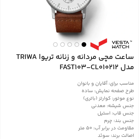
ساعت مچی مردانه و زنانه تریوا TRIWA
مدل FAST103-CL010212
مناسب برای: آقایان و بانوان
طرح صفحه نمایش: ساده
نوع موتور: کوارتز (باتری)
جنس شیشه: معدنی
جنس قاب: استیل
جنس بند: چرم
مقاومت در برابر آب: 50 متر
اصالت برند: سوئد