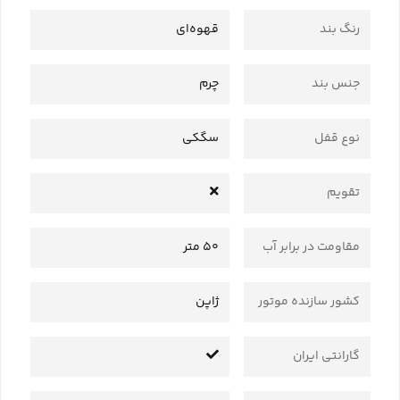
رنگ بند
قهوه‌ای
جنس بند
چرم
نوع قفل
سگکی
تقویم
مقاومت در برابر آب
50 متر
کشور سازنده موتور
ژاپن
گارانتی ایران