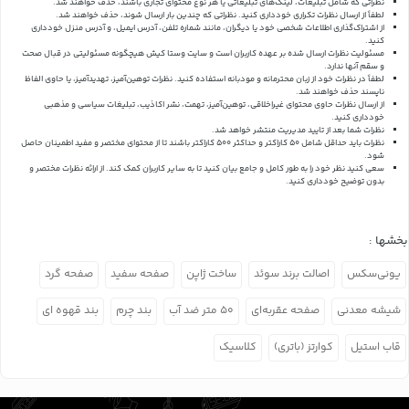
نظراتی که شامل تبلیغات، لینک‌های تبلیغاتی یا هر نوع محتوای تجاری باشند، حذف خواهند شد.
لطفاً از ارسال نظرات تکراری خودداری کنید. نظراتی که چندین بار ارسال شوند، حذف خواهند شد.
از اشتراک‌گذاری اطلاعات شخصی خود یا دیگران، مانند شماره تلفن، آدرس ایمیل، و آدرس منزل خودداری
کنید.
مسئولیت نظرات ارسال شده بر عهده کاربران است و سایت وستا کیش هیچگونه مسئولیتی در قبال صحت
و سقم آنها ندارد.
لطفاً در نظرات خود از زبان محترمانه و مودبانه استفاده کنید. نظرات توهین‌آمیز، تهدیدآمیز، یا حاوی الفاظ
ناپسند حذف خواهند شد.
از ارسال نظرات حاوی محتوای غیراخلاقی، توهین‌آمیز، تهمت، نشر اکاذیب، تبلیغات سیاسی و مذهبی
خودداری کنید.
نظرات شما بعد از تایید مدیریت منتشر خواهد شد.
نظرات باید حداقل شامل 50 کاراکتر و حداکثر 500 کاراکتر باشند تا از محتوای مختصر و مفید اطمینان حاصل
شود.
سعی کنید نظر خود را به طور کامل و جامع بیان کنید تا به سایر کاربران کمک کند.
از ارائه نظرات مختصر و
بدون توضیح خودداری کنید.
بخشها :
یونی‌سکس
اصالت برند سوئد
ساخت ژاپن
صفحه سفید
صفحه گرد
شیشه معدنی
صفحه عقربه‌ای
۵۰ متر ضد آب
بند چرم
بند قهوه ای
قاب استیل
کوارتز (باتری)
کلاسیک