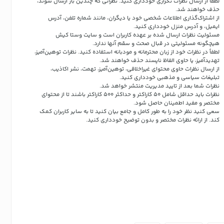
لطفاً از ارسال نظرات تکراری خودداری کنید. نظراتی که چندین بار ارسال شوند،
حذف خواهند شد.
از اشتراک‌گذاری اطلاعات شخصی خود یا دیگران، مانند شماره تلفن، آدرس
ایمیل، و آدرس منزل خودداری کنید.
مسئولیت نظرات ارسال شده بر عهده کاربران است و سایت وستا کیش
هیچگونه مسئولیتی در قبال صحت و سقم آنها ندارد.
لطفاً در نظرات خود از زبان محترمانه و مودبانه استفاده کنید. نظرات توهین‌آمیز،
تهدیدآمیز، یا حاوی الفاظ ناپسند حذف خواهند شد.
از ارسال نظرات حاوی محتوای غیراخلاقی، توهین‌آمیز، تهمت، نشر اکاذیب،
تبلیغات سیاسی و مذهبی خودداری کنید.
نظرات شما بعد از تایید مدیریت منتشر خواهد شد.
نظرات باید حداقل شامل 50 کاراکتر و حداکثر 500 کاراکتر باشند تا از محتوای
مختصر و مفید اطمینان حاصل شود.
سعی کنید نظر خود را به طور کامل و جامع بیان کنید تا به سایر کاربران کمک
کند.
از ارائه نظرات مختصر و بدون توضیح خودداری کنید.