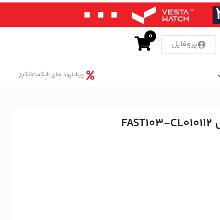
0
پروفایل
پیشنهاد های شگفت‌انگیز!