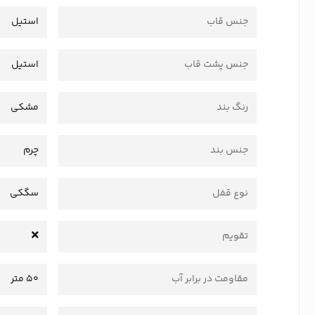
جنس قاب
استیل
جنس پشت قاب
استیل
رنگ بند
مشکی
جنس بند
چرم
نوع قفل
سگکی
تقویم
مقاومت در برابر آب
50 متر