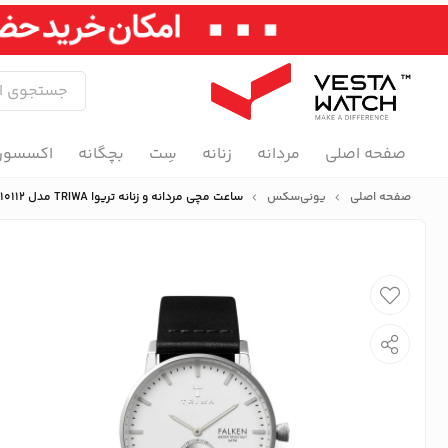
صفحه اصلی
مردانه
زنانه
سِت
بچگانه
اکسسور
صفحه اصلی
یونی‌سکس
ساعت مچی مردانه و زنانه تریوا TRIWA مدل FAST103-CL010112