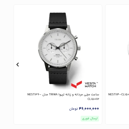
ساعت مچی مردانه و زنانه تریوا TRIWA مدل NEST136-
ساعت مچی م
CL150112
,000
46,000,000
تومان
ارسال فوری
ارسا