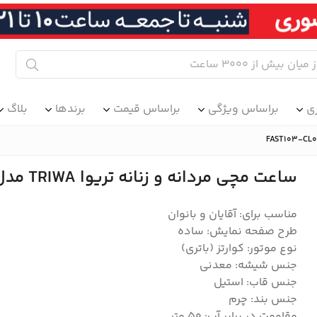
ی
براساس ویژگی
براساس قیمت
برندها
بلاگ
ساعت مچی مردانه و زنانه تریوا TRIWA مدل FAST103-CL010112
مناسب برای: آقایان و بانوان
طرح صفحه نمایش: ساده
نوع موتور: کوارتز (باتری)
جنس شیشه: معدنی
جنس قاب: استیل
جنس بند: چرم
مقاومت در برابر آب: 50 متر