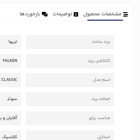
مشخصات محصول
توضیحات
بازخوردها
برند ساعت
تریوا
کالکشن برند
FALKEN
اسم مدل
 CLASSIC
اصالت برند
سوئد
مناسب برای
آقایان و ب
استایل
کلاسیک