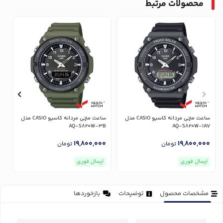
محصولات مرتبط
ساعت مچی مردانه کاسیو CASIO مدل
ساعت مچی مردانه کاسیو CASIO مدل
V
AQ-S820W-3B
AQ-S820W-1AV
0
19,800,000
19,800,000
تومان
تومان
ارسال فوری
ارسال فوری
مشخصات محصول
توضیحات
بازخوردها