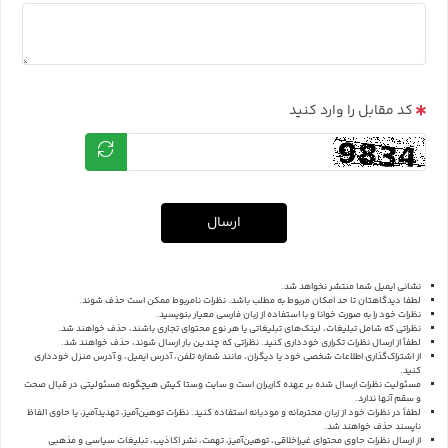
کد مقابل را وارد کنید
ارسال
نشانی ایمیل شما منتشر نخواهد شد.
لطفا دیدگاهتان تا حد امکان مربوط به مطلب باشد. نظرات نامربوط ممکن است حذف شوند.
نظرات خود را به صورت خوانا و با استفاده از زبان فارسی معیار بنویسید.
نظراتی که شامل تبلیغات، لینک‌های تبلیغاتی یا هر نوع محتوای تجاری باشند، حذف خواهند شد.
لطفاً از ارسال نظرات تکراری خودداری کنید. نظراتی که چندین بار ارسال شوند، حذف خواهند شد.
از اشتراک‌گذاری اطلاعات شخصی خود یا دیگران، مانند شماره تلفن، آدرس ایمیل، و آدرس منزل خودداری
کنید.
مسئولیت نظرات ارسال شده بر عهده کاربران است و سایت وستا کیش هیچگونه مسئولیتی در قبال صحت
و سقم آنها ندارد.
لطفاً در نظرات خود از زبان محترمانه و مودبانه استفاده کنید. نظرات توهین‌آمیز، تهدیدآمیز، یا حاوی الفاظ
ناپسند حذف خواهند شد.
از ارسال نظرات حاوی محتوای غیراخلاقی، توهین‌آمیز، تهمت، نشر اکاذیب، تبلیغات سیاسی و مذهبی