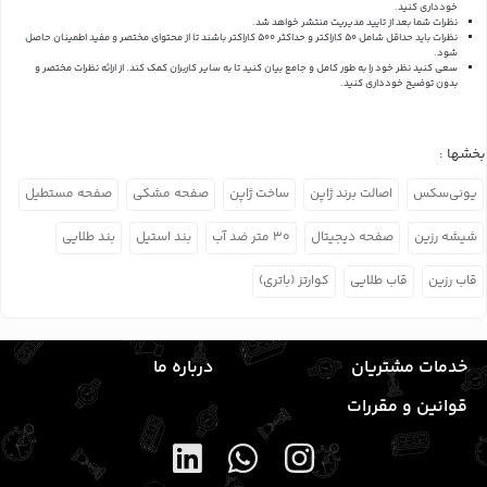
خودداری کنید.
نظرات شما بعد از تایید مدیریت منتشر خواهد شد.
نظرات باید حداقل شامل 50 کاراکتر و حداکثر 500 کاراکتر باشند تا از محتوای مختصر و مفید اطمینان حاصل
شود.
سعی کنید نظر خود را به طور کامل و جامع بیان کنید تا به سایر کاربران کمک کند.
از ارائه نظرات مختصر و
بدون توضیح خودداری کنید.
بخشها :
یونی‌سکس
اصالت برند ژاپن
ساخت ژاپن
صفحه مشکی
صفحه مستطیل
شیشه رزین
صفحه دیجیتال
۳۰ متر ضد آب
بند استیل
بند طلایی
قاب رزین
قاب طلایی
کوارتز (باتری)
خدمات مشتریان
درباره ما
قوانین و مقررات