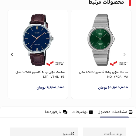
محصولات مرتبط
ساعت مچی زنانه کاسیو CASIO مدل
ساعت مچی زنانه کاسیو CASIO مدل
U
LTP-VT01L-2B
MQ-24DA-3A
0
9,900,000
10,800,000
تومان
تومان
مشخصات محصول
توضیحات
بازخوردها
برند ساعت
کاسیو