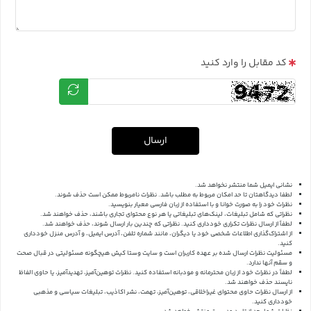
کد مقابل را وارد کنید
ارسال
نشانی ایمیل شما منتشر نخواهد شد.
لطفا دیدگاهتان تا حد امکان مربوط به مطلب باشد. نظرات نامربوط ممکن است حذف شوند.
نظرات خود را به صورت خوانا و با استفاده از زبان فارسی معیار بنویسید.
نظراتی که شامل تبلیغات، لینک‌های تبلیغاتی یا هر نوع محتوای تجاری باشند، حذف خواهند شد.
لطفاً از ارسال نظرات تکراری خودداری کنید. نظراتی که چندین بار ارسال شوند، حذف خواهند شد.
از اشتراک‌گذاری اطلاعات شخصی خود یا دیگران، مانند شماره تلفن، آدرس ایمیل، و آدرس منزل خودداری
کنید.
مسئولیت نظرات ارسال شده بر عهده کاربران است و سایت وستا کیش هیچگونه مسئولیتی در قبال صحت
و سقم آنها ندارد.
لطفاً در نظرات خود از زبان محترمانه و مودبانه استفاده کنید. نظرات توهین‌آمیز، تهدیدآمیز، یا حاوی الفاظ
ناپسند حذف خواهند شد.
از ارسال نظرات حاوی محتوای غیراخلاقی، توهین‌آمیز، تهمت، نشر اکاذیب، تبلیغات سیاسی و مذهبی
خودداری کنید.