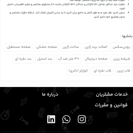
نظرات شما بعد از تایید مدیریت منتشر خواهد شد.
نظرات باید حداقل شامل 50 کاراکتر و حداکثر 500 کاراکتر باشند تا از محتوای مختصر و مفید اطمینان حاصل
شود.
سعی کنید نظر خود را به طور کامل و جامع بیان کنید تا به سایر کاربران کمک کند.
از ارائه نظرات مختصر و
بدون توضیح خودداری کنید.
بخشها :
یونی‌سکس
اصالت برند ژاپن
ساخت ژاپن
صفحه مشکی
صفحه مستطیل
شیشه رزین
صفحه دیجیتال
۳۰ متر ضد آب
بند استیل
بند نقره ای
قاب رزین
قاب نقره ای
کوارتز (باتری)
خدمات مشتریان
درباره ما
قوانین و مقررات