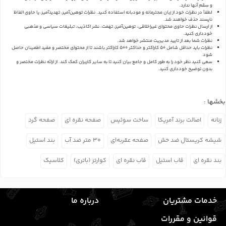
و سقم آنها ندارد.
لطفاً در نظرات خود از زبان محترمانه و مودبانه استفاده کنید. نظرات توهین‌آمیز، تهدیدآمیز، یا حاوی الفاظ
ناپسند حذف خواهند شد.
از ارسال نظرات حاوی محتوای غیراخلاقی، توهین‌آمیز، تهمت، نشر اکاذیب، تبلیغات سیاسی و مذهبی
خودداری کنید.
نظرات شما بعد از تایید مدیریت منتشر خواهد شد.
نظرات باید حداقل شامل 50 کاراکتر و حداکثر 500 کاراکتر باشند تا از محتوای مختصر و مفید اطمینان حاصل
شود.
سعی کنید نظر خود را به طور کامل و جامع بیان کنید تا به سایر کاربران کمک کند.
از ارائه نظرات مختصر و
بدون توضیح خودداری کنید.
بخشها :
زنانه
اصالت برند آمریکا
ساخت سوئیس
صفحه نقره ای
صفحه گرد
شیشه کریستال ضد خش
صفحه عقربه‌ای
۳۰ متر ضد آب
بند استیل
بند نقره ای
قاب استیل
قاب نقره ای
کوارتز (باتری)
کلاسیک
خدمات مشتریان
درباره ما
قوانین و مقررات