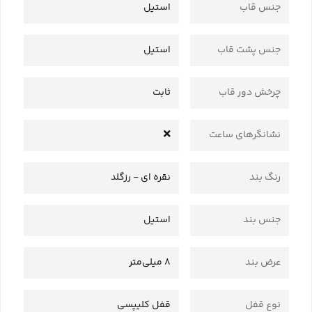
جنس قاب
استیل
جنس پشت قاب
استیل
چرخش دور قاب
ثابت
نشانگرهای ساعت
رنگ بند
نقره ای - رزگلد
جنس بند
استیل
عرض بند
8 میلی‌متر
نوع قفل
قفل کلیپسی