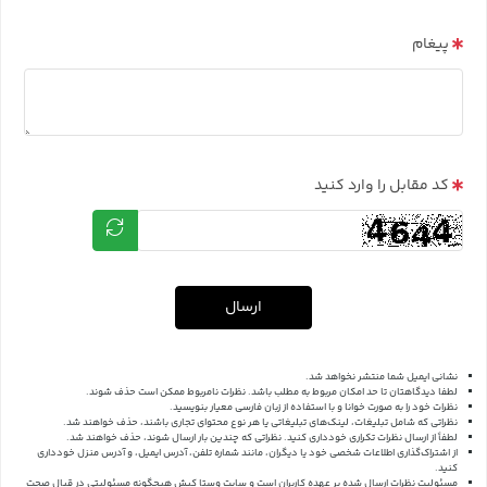
پیغام
کد مقابل را وارد کنید
ارسال
نشانی ایمیل شما منتشر نخواهد شد.
لطفا دیدگاهتان تا حد امکان مربوط به مطلب باشد. نظرات نامربوط ممکن است حذف شوند.
نظرات خود را به صورت خوانا و با استفاده از زبان فارسی معیار بنویسید.
نظراتی که شامل تبلیغات، لینک‌های تبلیغاتی یا هر نوع محتوای تجاری باشند، حذف خواهند شد.
لطفاً از ارسال نظرات تکراری خودداری کنید. نظراتی که چندین بار ارسال شوند، حذف خواهند شد.
از اشتراک‌گذاری اطلاعات شخصی خود یا دیگران، مانند شماره تلفن، آدرس ایمیل، و آدرس منزل خودداری
کنید.
مسئولیت نظرات ارسال شده بر عهده کاربران است و سایت وستا کیش هیچگونه مسئولیتی در قبال صحت