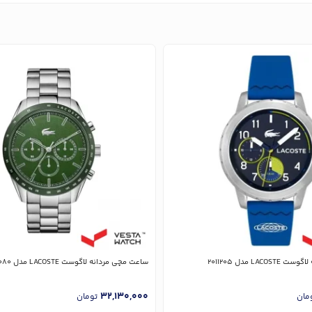
LA مدل 2011205
ساعت مچی مردانه لاگوست LACOSTE مدل 2011080
32,130,000
مان
تومان