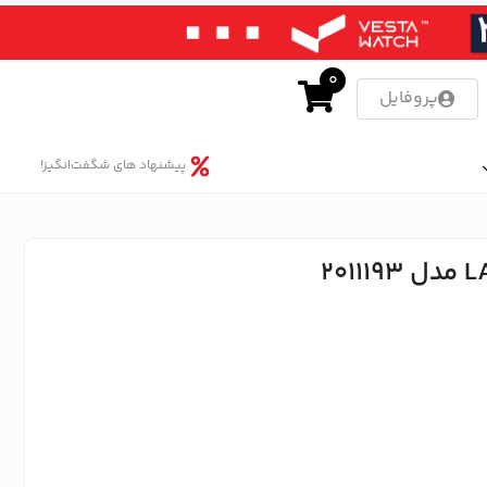
0
پروفایل
پیشنهاد های شگفت‌انگیز!