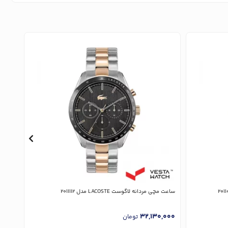
ساعت مچی مردانه لاگوست LACOSTE مدل 2011112
ساعت مچی 
,000
32,130,000
تومان