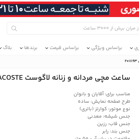
ی
براساس ویژگی
براساس قیمت
برندها
بلاگ
ساعت مچی مردانه و زنانه لاگوست LACOSTE مدل 2011193
مناسب برای: آقایان و بانوان
طرح صفحه نمایش: ساده
نوع موتور: کوارتز (باتری)
جنس شیشه: معدنی
جنس قاب: رزین
جنس بند: رابر
مقاومت در برابر آب: 50 متر