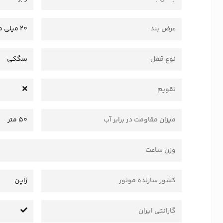
عرض بند
20 میلی متر
نوع قفل
سگکی
تقویم
میزان مقاومت در برابر آب
50 متر
وزن ساعت
کشور سازنده موتور
ژاپن
گارانتی ایران