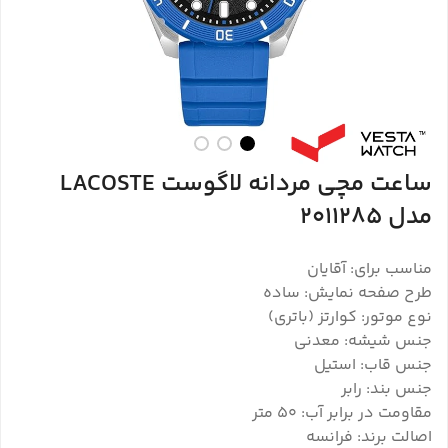
ساعت مچی مردانه لاگوست LACOSTE
مدل 2011285
مناسب برای: آقایان
طرح صفحه نمایش: ساده
نوع موتور: کوارتز (باتری)
جنس شیشه: معدنی
جنس قاب: استیل
جنس بند: رابر
مقاومت در برابر آب: 50 متر
اصالت برند: فرانسه