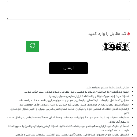
کد مقابل را وارد کنید
ارسال
نشانی ایمیل شما منتشر نخواهد شد.
لطفا دیدگاهتان تا حد امکان مربوط به مطلب باشد. نظرات نامربوط ممکن است حذف شوند.
نظرات خود را به صورت خوانا و با استفاده از زبان فارسی معیار بنویسید.
نظراتی که شامل تبلیغات، لینک‌های تبلیغاتی یا هر نوع محتوای تجاری باشند، حذف خواهند شد.
لطفاً از ارسال نظرات تکراری خودداری کنید. نظراتی که چندین بار ارسال شوند، حذف خواهند شد.
از اشتراک‌گذاری اطلاعات شخصی خود یا دیگران، مانند شماره تلفن، آدرس ایمیل، و آدرس منزل خودداری
کنید.
مسئولیت نظرات ارسال شده بر عهده کاربران است و سایت وستا کیش هیچگونه مسئولیتی در قبال صحت
و سقم آنها ندارد.
لطفاً در نظرات خود از زبان محترمانه و مودبانه استفاده کنید. نظرات توهین‌آمیز، تهدیدآمیز، یا حاوی الفاظ
ناپسند حذف خواهند شد.
از ارسال نظرات حاوی محتوای غیراخلاقی، توهین‌آمیز، تهمت، نشر اکاذیب، تبلیغات سیاسی و مذهبی