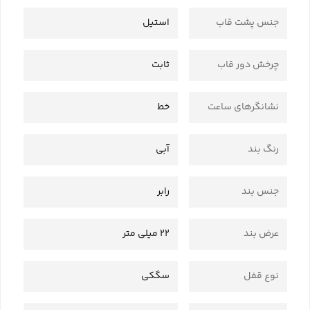
جنس پشت قاب
استیل
چرخش دور قاب
ثابت
نشانگرهای ساعت
خط
رنگ بند
آبی
جنس بند
رابر
عرض بند
22 میلی متر
نوع قفل
سگکی