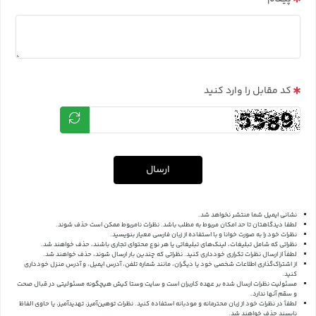
کد مقابل را وارد کنید
ارسال
نشانی ایمیل شما منتشر نخواهد شد.
لطفا دیدگاهتان تا حد امکان مربوط به مطلب باشد. نظرات نامربوط ممکن است حذف شوند.
نظرات خود را به صورت خوانا و با استفاده از زبان فارسی معیار بنویسید.
نظراتی که شامل تبلیغات، لینک‌های تبلیغاتی یا هر نوع محتوای تجاری باشند، حذف خواهند شد.
لطفاً از ارسال نظرات تکراری خودداری کنید. نظراتی که چندین بار ارسال شوند، حذف خواهند شد.
از اشتراک‌گذاری اطلاعات شخصی خود یا دیگران، مانند شماره تلفن، آدرس ایمیل، و آدرس منزل خودداری
کنید.
مسئولیت نظرات ارسال شده بر عهده کاربران است و سایت وستا کیش هیچگونه مسئولیتی در قبال صحت
و سقم آنها ندارد.
لطفاً در نظرات خود از زبان محترمانه و مودبانه استفاده کنید. نظرات توهین‌آمیز، تهدیدآمیز، یا حاوی الفاظ
ناپسند حذف خواهند شد.