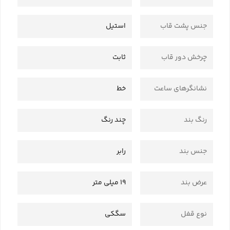
جنس پشت قاب
استیل
چرخش دور قاب
ثابت
نشانگرهای ساعت
خط
رنگ بند
چند رنگ
جنس بند
رابر
عرض بند
19 میلی متر
نوع قفل
سگکی