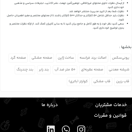
از ارسال نظرات حاوی محتوای غیراخلاقی، توهین‌آمیز، تهمت، نشر اکاذیب، تبلیغات سیاسی و مذهبی
خودداری کنید.
نظرات شما بعد از تایید مدیریت منتشر خواهد شد.
نظرات باید حداقل شامل 50 کاراکتر و حداکثر 500 کاراکتر باشند تا از محتوای مختصر و مفید اطمینان حاصل
شود.
سعی کنید نظر خود را به طور کامل و جامع بیان کنید تا به سایر کاربران کمک کند.
از ارائه نظرات مختصر و
بدون توضیح خودداری کنید.
بخشها :
یونی‌سکس
اصالت برند فرانسه
ساخت ژاپن
صفحه مشکی
صفحه گرد
شیشه معدنی
صفحه عقربه‌ای
۵۰ متر ضد آب
بند رابر
بند چندرنگ
قاب رزین
قاب مشکی
کوارتز (باتری)
خدمات مشتریان
درباره ما
قوانین و مقررات