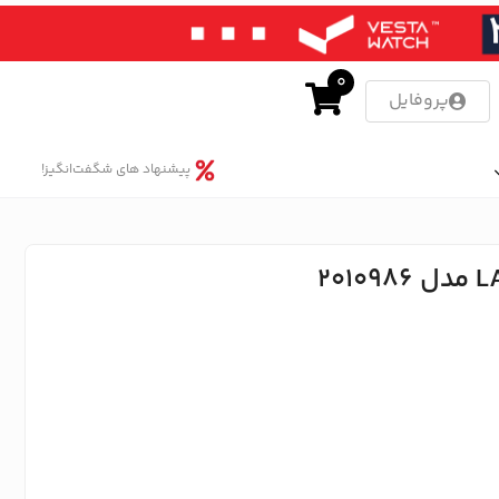
0
پروفایل
پیشنهاد های شگفت‌انگیز!