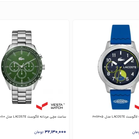
LA مدل 2011205
ساعت مچی مردانه لاگوست LACOSTE مدل 2011080
32,130,000
مان
تومان