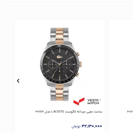
ساعت مچی مردانه لاگوست LACOSTE مدل 2011112
ساعت مچی 
,000
32,130,000
تومان