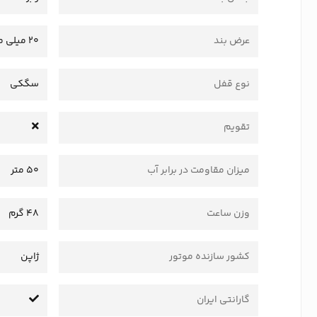
عرض بند
20 میلی متر
نوع قفل
سگکی
تقویم
میزان مقاومت در برابر آب
50 متر
وزن ساعت
48 گرم
کشور سازنده موتور
ژاپن
گارانتی ایران