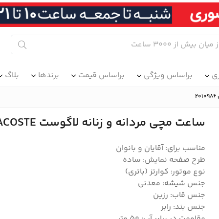
ی
براساس ویژگی
براساس قیمت
برندها
بلاگ
ساعت مچی مردانه و زنانه لاگوست LACOSTE مدل 2010986
مناسب برای: آقایان و بانوان
طرح صفحه نمایش: ساده
نوع موتور: کوارتز (باتری)
جنس شیشه: معدنی
جنس قاب: رزین
جنس بند: رابر
مقاومت در برابر آب: 50 متر