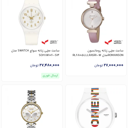
ساعت مچی زنانه رومانسون
ساعت مچی زنانه سواچ SWATCH مدل
ROMANSONمدل RL6A05LLLRASR1-W
SO28W106-S14
27,480,000
27,000,000
تومان
تومان
ارسال فوری