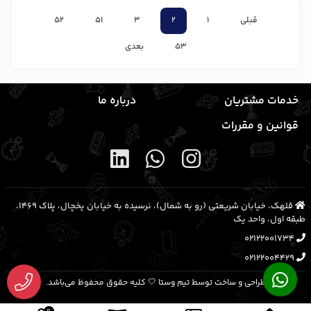
قبلی
1
2
3
51
52
53
بعدی
خدمات مشتریان
درباره ما
قوانین و مقررات
قلهک، خیابان شریعتی (رو به شمال)، نرسیده به خیابان یخچال، پلاک ۱۴۶۹،
طبقه اول، واحد یک
02122001734
02122004429
طراحی و ساخت توسط تیم وستا 🤍 کلیه حقوق محفوظ می‌باشد.