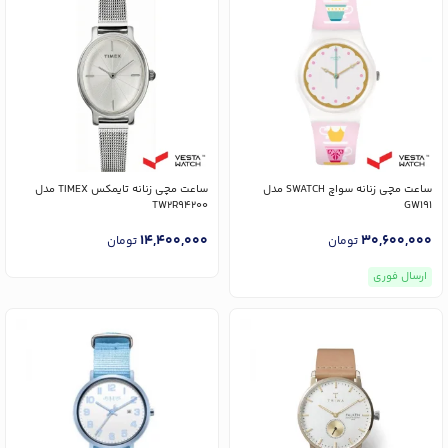
ساعت مچی زنانه سواچ SWATCH مدل
ساعت مچی زنانه تایمکس TIMEX مدل
TW2R94200
GW191
14,400,000
30,600,000
تومان
تومان
ارسال فوری