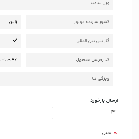
وزن ساعت
کشور سازنده موتور
ژاپن
گارانتی بین المللی
کد رفرنس محصول
03J004Y
ویژگی ها
ارسال بازخورد
نام
ایمیل