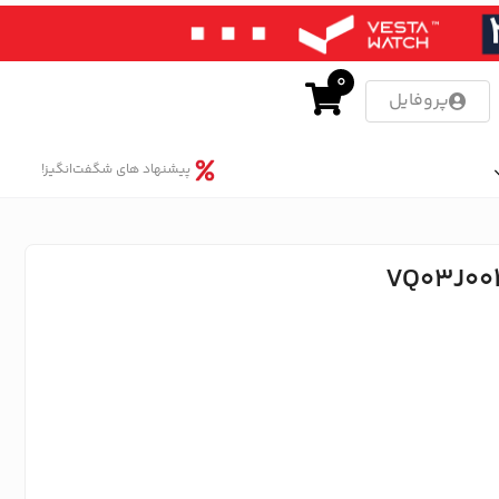
0
پروفایل
پیشنهاد های شگفت‌انگیز!