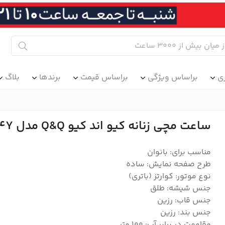
ی
براساس ویژگی
براساس قیمت
برندها
بلاگ
ساعت مچی زنانه کیو اند کیو Q&Q مدل VQ03J004Y
مناسب برای: بانوان
طرح صفحه نمایش: ساده
نوع موتور: کوارتز (باتری)
جنس شیشه: طلق
جنس قاب: رزین
جنس بند: رزین
مقاومت در برابر آب: 100 متر