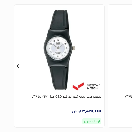
ساعت مچی زنانه کیو اند کیو Q&Q مدل VP35J012Y
ساعت مچی زنانه 
,000
3,520,000
تومان
ارسال فوری
ارسا