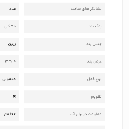
نشانگر های ساعت
عدد
رنگ بند
مشکی
جنس بند
رزین
عرض بند
10 mm
نوع قفل
معمولی
تقویم
مقاومت در برابر آب
100 متر