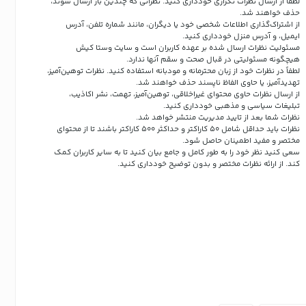
لطفاً از ارسال نظرات تکراری خودداری کنید. نظراتی که چندین بار ارسال شوند،
حذف خواهند شد.
از اشتراک‌گذاری اطلاعات شخصی خود یا دیگران، مانند شماره تلفن، آدرس
ایمیل، و آدرس منزل خودداری کنید.
مسئولیت نظرات ارسال شده بر عهده کاربران است و سایت وستا کیش
هیچگونه مسئولیتی در قبال صحت و سقم آنها ندارد.
لطفاً در نظرات خود از زبان محترمانه و مودبانه استفاده کنید. نظرات توهین‌آمیز،
تهدیدآمیز، یا حاوی الفاظ ناپسند حذف خواهند شد.
از ارسال نظرات حاوی محتوای غیراخلاقی، توهین‌آمیز، تهمت، نشر اکاذیب،
تبلیغات سیاسی و مذهبی خودداری کنید.
نظرات شما بعد از تایید مدیریت منتشر خواهد شد.
نظرات باید حداقل شامل 50 کاراکتر و حداکثر 500 کاراکتر باشند تا از محتوای
مختصر و مفید اطمینان حاصل شود.
سعی کنید نظر خود را به طور کامل و جامع بیان کنید تا به سایر کاربران کمک
کند.
از ارائه نظرات مختصر و بدون توضیح خودداری کنید.