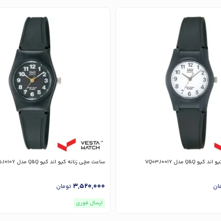
Q&Q مدل VQ03J001Y
ساعت مچی زنانه کیو اند کیو Q&Q مدل VP35J010Y
3,520,000
ان
تومان
ارسال فوری