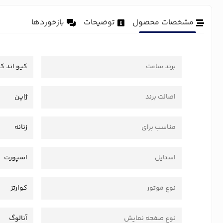
مشخصات محصول
توضیحات
بازخوردها
برند ساعت
کیو اند ک
اصالت برند
ژاپن
مناسب برای
زنانه
استایل
اسپورت
نوع موتور
کوارتز
نوع صفحه نمایش
آنالوگ