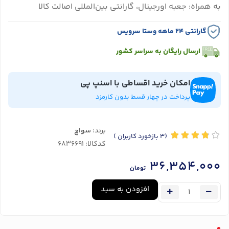
به همراه: جعبه اورجینال، گارانتی بین‌المللی اصالت کالا
گارانتی ۲۴ ماهه وستا سرویس
ارسال رایگان به سراسر کشور
امکان خرید اقساطی با اسنپ پی
پرداخت در چهار قسط بدون کارمزد
برند:
سواچ
(3
بازخورد کاربران
)
کدکالا:
36,354,000
تومان
افزودن به سبد