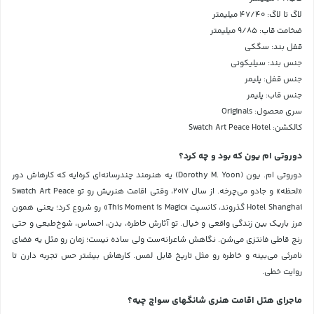
لاگ تا لاگ: ۴۷/۴۰ میلیمتر
ضخامت قاب: ۹/۸۵ میلیمتر
قفل بند: سگکی
جنس بند: سیلیکونی
جنس قفل: پلیمر
جنس قاب: پلیمر
سری محصول: Originals
کالکشن:‌
Swatch Art Peace Hotel
دوروتی ام یون که بود و چه کرد؟
دوروتی ام. یون (Dorothy M. Yoon) یه هنرمند چندرسانه‌ای کره‌ایه که کارهاش دور
«لحظه» و جادو می‌چرخه. از سال ۲۰۱۷، وقتی اقامت هنریش رو تو Swatch Art Peace
Hotel Shanghai گذروند، کانسپت «This Moment is Magic» رو شروع کرد؛ یعنی همون
مرز باریک بین زندگی واقعی و خیال. تو آثارش خاطره، بدن، احساس، شوخ‌طبعی و حتی
رنج قاطی فانتزی می‌شن. نگاهش شاعرانه‌ست ولی ساده نیست؛ زمان رو مثل یه فضای
نامرئی می‌بینه و خاطره رو مثل تاریخ قابل لمس. کارهاش بیشتر حس تجربه دارن تا
روایت خطی.
ماجرای هتل اقامت هنری شانگهای سواچ چیه؟