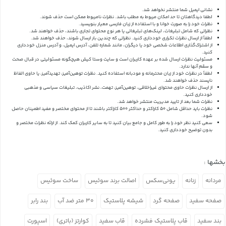
نشانی ایمیل شما منتشر نخواهد شد.
لطفا دیدگاهتان تا حد امکان مربوط به مطلب باشد. نظرات نامربوط ممکن است حذف شوند.
نظرات خود را به صورت خوانا و با استفاده از زبان فارسی معیار بنویسید.
نظراتی که شامل تبلیغات، لینک‌های تبلیغاتی یا هر نوع محتوای تجاری باشند، حذف خواهند شد.
لطفاً از ارسال نظرات تکراری خودداری کنید. نظراتی که چندین بار ارسال شوند، حذف خواهند شد.
از اشتراک‌گذاری اطلاعات شخصی خود یا دیگران، مانند شماره تلفن، آدرس ایمیل، و آدرس منزل خودداری
کنید.
مسئولیت نظرات ارسال شده بر عهده کاربران است و سایت وستا کیش هیچگونه مسئولیتی در قبال صحت
و سقم آنها ندارد.
لطفاً در نظرات خود از زبان محترمانه و مودبانه استفاده کنید. نظرات توهین‌آمیز، تهدیدآمیز، یا حاوی الفاظ
ناپسند حذف خواهند شد.
از ارسال نظرات حاوی محتوای غیراخلاقی، توهین‌آمیز، تهمت، نشر اکاذیب، تبلیغات سیاسی و مذهبی
خودداری کنید.
نظرات شما بعد از تایید مدیریت منتشر خواهد شد.
نظرات باید حداقل شامل 50 کاراکتر و حداکثر 500 کاراکتر باشند تا از محتوای مختصر و مفید اطمینان حاصل
شود.
سعی کنید نظر خود را به طور کامل و جامع بیان کنید تا به سایر کاربران کمک کند.
از ارائه نظرات مختصر و
بدون توضیح خودداری کنید.
بخشها :
مردانه
زنانه
یونی‌سکس
اصالت برند سوئیس
ساخت سوئیس
صفحه سفید
صفحه گرد
شیشه پلاستیک
۳۰ متر ضد آب
بند رابر
بند سفید
قاب پلاستیک فشرده
قاب سفید
کوارتز (باتری)
اسپورت