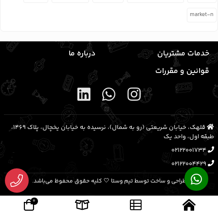
market-n
خدمات مشتریان
درباره ما
قوانین و مقررات
قلهک، خیابان شریعتی (رو به شمال)، نرسیده به خیابان یخچال، پلاک ۱۴۶۹،
طبقه اول، واحد یک
02122001734
02122004429
طراحی و ساخت توسط تیم وستا 🤍 کلیه حقوق محفوظ می‌باشد.
0