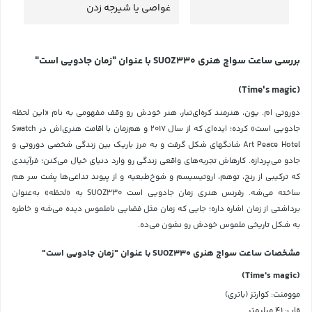
غواصی یا شیرجه زدن
بررسی ساعت سواچ هنری SUOZ330 با عنوان "زمان جادویی است"
(Time's magic)
دوروتی ام. یون، هنرمند کره‌ای‌تبار، هنر خودش رو وقف مفهومی به نام «این لحظه
جادویی است» کرده؛ ایده‌ای که از سال ۲۰۱۷ و هم‌زمان با اقامت هنری‌اش در Swatch
Art Peace Hotel شانگهای شکل گرفت و به مرز باریک بین زندگی شخصی دوروتی و
جادو می‌پردازه. کارهاش تجربه‌های واقعی زندگی رو وارد دنیای خیال می‌کنن؛ فرآیندی
که ترکیبی از رنج، توهم، اروتیسیسم و شوخ‌طبعیه و از پیوند تداعی‌ها پشت سر هم
ساخته می‌شه. رفرنس هنری زمان جادویی است SUOZ330 به «لحظه» به‌عنوان
برداشتی از زمان اشاره داره؛ جایی که زمان مثل فضایی ناملموس دیده می‌شه و خاطره
به شکل تاریخی ملموس خودش رو نشون می‌ده.
مشخصات ساعت سواچ هنری SUOZ330 با عنوان "زمان جادویی است"
(Time's magic)
موومنت: کوارتز (باتری)
قاب: ۴۱ میلیمتر