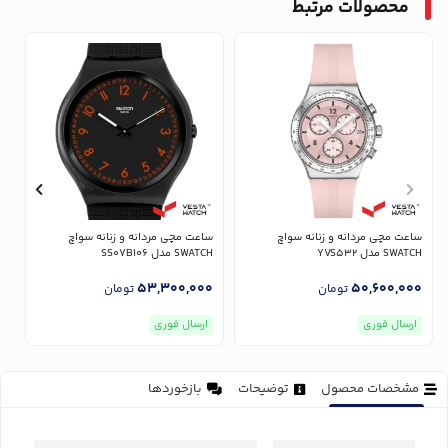
محصولات مرتبط
ساعت مچی مردانه و زنانه سواچ
ساعت مچی مردانه و زنانه سواچ
س
SWATCH مدل YVS532
SWATCH مدل SS07B106
CH
0
53,300,000
50,600,000
تومان
تومان
ارسال فوری
ارسال فوری
مشخصات محصول
توضیحات
بازخوردها