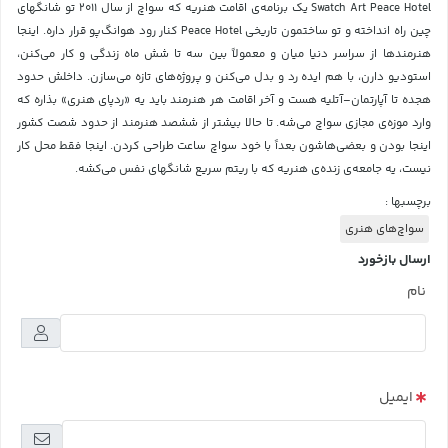
Swatch Art Peace Hotel یک برنامه‌ی اقامت هنریه که سواچ از سال ۲۰۱۱ تو شانگهای
چین راه انداخته و تو ساختمون تاریخی Peace Hotel کنار رود هوانگ‌پو قرار داره. اینجا
هنرمندها از سراسر دنیا میان و معمولاً بین سه تا شش ماه زندگی و کار می‌کنن،
استودیو دارن، با هم ایده رد و بدل می‌کنن و پروژه‌های تازه می‌سازن. داخلش حدود
هجده تا آپارتمان–آتلیه هست و آخر اقامت هر هنرمند باید یه «ردپای هنری» بذاره که
وارد موزه‌ی مجازی سواچ می‌شه. تا حالا بیشتر از ششصد هنرمند از حدود شصت کشور
اینجا بودن و بعضی‌هاشون بعداً با خود سواچ ساعت طراحی کردن. اینجا فقط محل کار
نیست، یه جامعه‌ی زنده‌ی هنریه که با ریتم سریع شانگهای نفس می‌کشه.
برچسبها :
سواچ‌های هنری
ارسال بازخورد
نام
ایمیل