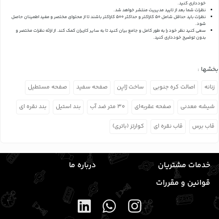
خودداری کنید.
نظرات شما بعد از تایید مدیریت منتشر خواهد شد.
نظرات باید حداقل شامل 50 کاراکتر و حداکثر 500 کاراکتر باشند تا از محتوای مختصر و مفید اطمینان حاصل
شود.
سعی کنید نظر خود را به طور کامل و جامع بیان کنید تا به سایر کاربران کمک کند.
از ارائه نظرات مختصر و
بدون توضیح خودداری کنید.
بخشها :
زنانه
اصالت کره جنوبی
ساخت ژاپن
صفحه سفید
صفحه مستطیل
شیشه معدنی
صفحه عقربه‌ای
۳۰ متر ضد آب
بند استیل
بند نقره ای
قاب برس
قاب نقره ای
کوارتز (باتری)
خدمات مشتریان
درباره ما
قوانین و مقررات