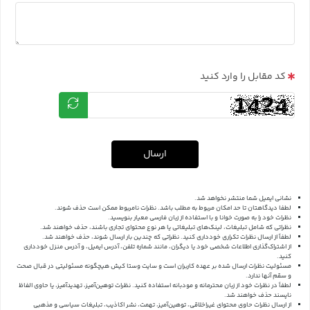
کد مقابل را وارد کنید
ارسال
نشانی ایمیل شما منتشر نخواهد شد.
لطفا دیدگاهتان تا حد امکان مربوط به مطلب باشد. نظرات نامربوط ممکن است حذف شوند.
نظرات خود را به صورت خوانا و با استفاده از زبان فارسی معیار بنویسید.
نظراتی که شامل تبلیغات، لینک‌های تبلیغاتی یا هر نوع محتوای تجاری باشند، حذف خواهند شد.
لطفاً از ارسال نظرات تکراری خودداری کنید. نظراتی که چندین بار ارسال شوند، حذف خواهند شد.
از اشتراک‌گذاری اطلاعات شخصی خود یا دیگران، مانند شماره تلفن، آدرس ایمیل، و آدرس منزل خودداری
کنید.
مسئولیت نظرات ارسال شده بر عهده کاربران است و سایت وستا کیش هیچگونه مسئولیتی در قبال صحت
و سقم آنها ندارد.
لطفاً در نظرات خود از زبان محترمانه و مودبانه استفاده کنید. نظرات توهین‌آمیز، تهدیدآمیز، یا حاوی الفاظ
ناپسند حذف خواهند شد.
از ارسال نظرات حاوی محتوای غیراخلاقی، توهین‌آمیز، تهمت، نشر اکاذیب، تبلیغات سیاسی و مذهبی