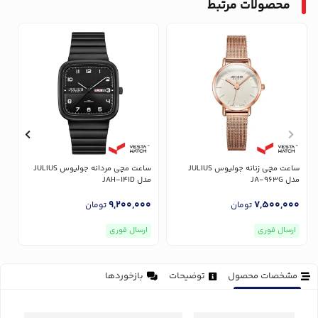
محصولات مرتبط
ساعت مچی زنانه جولیوس JULIUS
ساعت مچی مردانه جولیوس JULIUS
مدل JA-963G
مدل JAH-141D
مدل
0
9,200,000
7,500,000
تومان
تومان
ارسال فوری
ارسال فوری
مشخصات محصول
توضیحات
بازخوردها