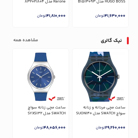
HUGO BOSS مدل B1513093
Rarone مدل 832021804
مدل 1547
000
41,810,000
41,630,000
تومان
تومان
نیک گالری
مشاهده همه
ساعت مچی مردانه و زنانه
ساعت مچی زنانه سواچ
ساع
سواچ SWATCH مدل SUON140
SWATCH مدل SYXS132
GO BOSS
000
48,056,000
29,260,000
تومان
تومان