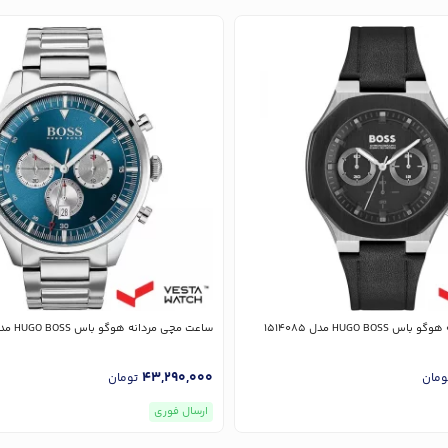
HUGO BO مدل 1514085
ساعت مچی مردانه هوگو باس HUGO BOSS مدل 1513713
43,290,000
ومان
تومان
ارسال فوری