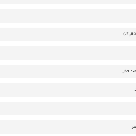
آنالوگ)
 ضد خش