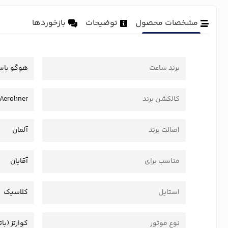
مشخصات محصول
توضیحات
بازخوردها
برند ساعت
هوگو با
کالکشن برند
Aeroliner
اصالت برند
آلمان
مناسب برای
آقایان
استایل
کلاسیک
نوع موتور
کوارتز (بات