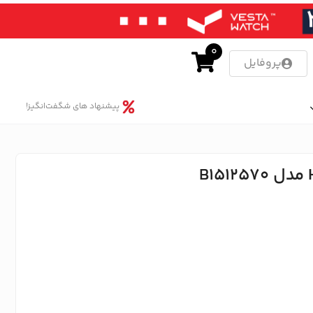
0
پروفایل
پیشنهاد های شگفت‌انگیز!