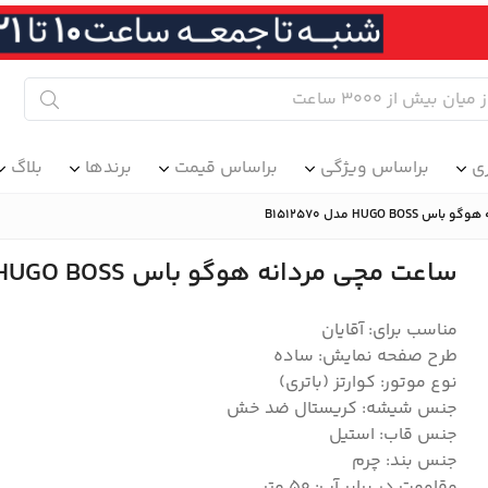
ی
براساس ویژگی
براساس قیمت
برندها
بلاگ
HUGO B مدل B1512570
ساعت مچی مردانه هوگو باس HUGO BOSS مدل B1512570
مناسب برای: آقایان
طرح صفحه نمایش: ساده
نوع موتور: کوارتز (باتری)
جنس شیشه: کریستال ضد خش
جنس قاب: استیل
جنس بند: چرم
مقاومت در برابر آب: ۵۰ متر