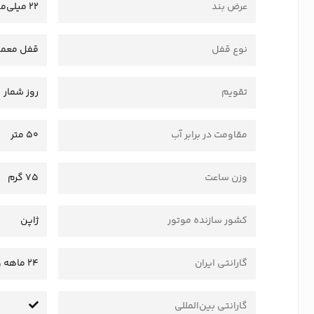
عرض بند
22 میلی‌متر
نوع قفل
قفل معمو
تقویم
روز شمار
مقاومت در برابر آب
50 متر
وزن ساعت
75 گرم
کشور سازنده موتور
ژاپن
گارانتی ایران
24 ماهه وستا سرویس
گارانتی بین‌المللی