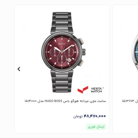
ساعت مچی مردانه هوگو باس HUGO BOSS مدل 1514000
ساعت مچی 
,000
48,470,000
تومان
ارسال فوری
ارسا