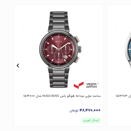
ساعت مچی مردانه هوگو باس HUGO BOSS مدل 1514000
ساعت مچی 
,000
48,470,000
تومان
ارسال فوری
ارسا