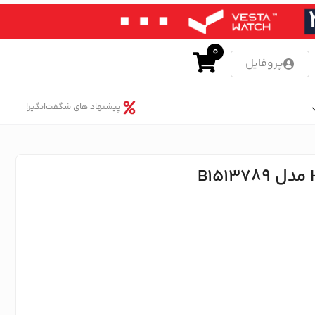
0
پروفایل
پیشنهاد های شگفت‌انگیز!