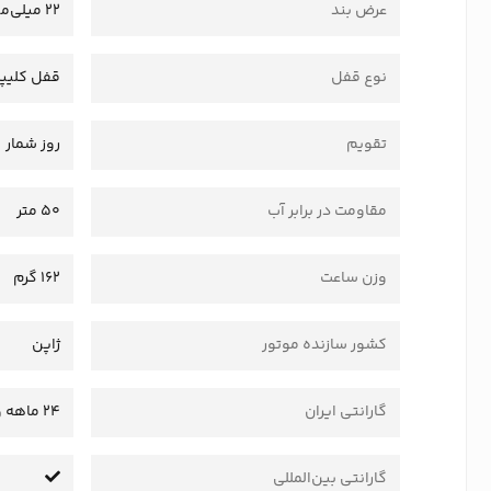
عرض بند
22 میلی‌متر
نوع قفل
قفل کلیپ
تقویم
روز شمار
مقاومت در برابر آب
50 متر
وزن ساعت
162 گرم
کشور سازنده موتور
ژاپن
گارانتی ایران
24 ماهه وستا سرویس
گارانتی بین‌المللی