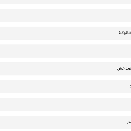
آنالوگ)
 ضد خش