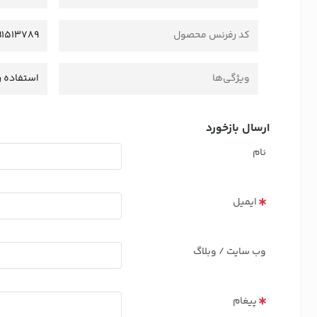
کد رفرنس محصول
B1513789
ویژگی‌ها
استفاده ر
ارسال بازخورد
نام
ایمیل
وب سایت / وبلاگ
پیغام