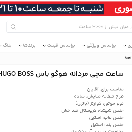
ی
براساس ویژگی
براساس قیمت
برندها
بلاگ
ساعت مچی مردانه هوگو باس HUGO BOSS مدل B1513789
مناسب برای: آقایان
طرح صفحه نمایش: ساده
نوع موتور: کوارتز (باتری)
جنس شیشه: کریستال ضد خش
جنس قاب: استیل
جنس بند: استیل
مقاومت در برابر آب: ۵۰ متر