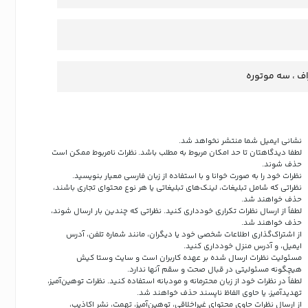
اف ، سه موتوره
نشانی ایمیل شما منتشر نخواهد شد.
لطفا دیدگاهتان تا حد امکان مربوط به مطلب باشد. نظرات نامربوط ممکن است
حذف شوند.
نظرات خود را به صورت خوانا و با استفاده از زبان فارسی معیار بنویسید.
نظراتی که شامل تبلیغات، لینک‌های تبلیغاتی یا هر نوع محتوای تجاری باشند،
حذف خواهند شد.
لطفاً از ارسال نظرات تکراری خودداری کنید. نظراتی که چندین بار ارسال شوند،
حذف خواهند شد.
از اشتراک‌گذاری اطلاعات شخصی خود یا دیگران، مانند شماره تلفن، آدرس
ایمیل، و آدرس منزل خودداری کنید.
مسئولیت نظرات ارسال شده بر عهده کاربران است و سایت وستا کیش
هیچگونه مسئولیتی در قبال صحت و سقم آنها ندارد.
لطفاً در نظرات خود از زبان محترمانه و مودبانه استفاده کنید. نظرات توهین‌آمیز،
تهدیدآمیز، یا حاوی الفاظ ناپسند حذف خواهند شد.
از ارسال نظرات حاوی محتوای غیراخلاقی، توهین‌آمیز، تهمت، نشر اکاذیب،