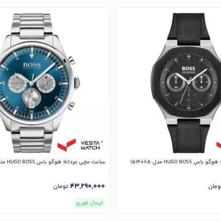
HUGO BO مدل 1514085
ساعت مچی مردانه هوگو باس HUGO BOSS مدل 1513713
43,290,000
ومان
تومان
ارسال فوری