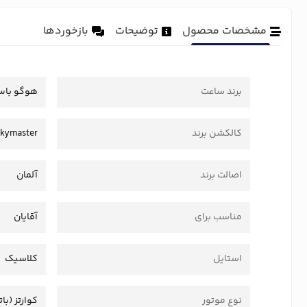
مشخصات محصول
توضیحات
بازخوردها
برند ساعت
هوگو با
کالکشن برند
kymaster
اصالت برند
آلمان
مناسب برای
آقایان
استایل
کلاسیک
نوع موتور
کوارتز (بات