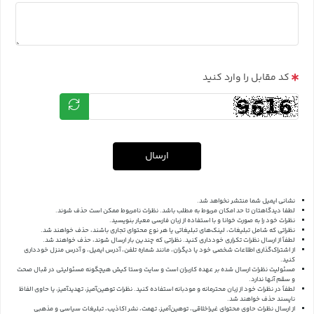
کد مقابل را وارد کنید
ارسال
نشانی ایمیل شما منتشر نخواهد شد.
لطفا دیدگاهتان تا حد امکان مربوط به مطلب باشد. نظرات نامربوط ممکن است حذف شوند.
نظرات خود را به صورت خوانا و با استفاده از زبان فارسی معیار بنویسید.
نظراتی که شامل تبلیغات، لینک‌های تبلیغاتی یا هر نوع محتوای تجاری باشند، حذف خواهند شد.
لطفاً از ارسال نظرات تکراری خودداری کنید. نظراتی که چندین بار ارسال شوند، حذف خواهند شد.
از اشتراک‌گذاری اطلاعات شخصی خود یا دیگران، مانند شماره تلفن، آدرس ایمیل، و آدرس منزل خودداری
کنید.
مسئولیت نظرات ارسال شده بر عهده کاربران است و سایت وستا کیش هیچگونه مسئولیتی در قبال صحت
و سقم آنها ندارد.
لطفاً در نظرات خود از زبان محترمانه و مودبانه استفاده کنید. نظرات توهین‌آمیز، تهدیدآمیز، یا حاوی الفاظ
ناپسند حذف خواهند شد.
از ارسال نظرات حاوی محتوای غیراخلاقی، توهین‌آمیز، تهمت، نشر اکاذیب، تبلیغات سیاسی و مذهبی