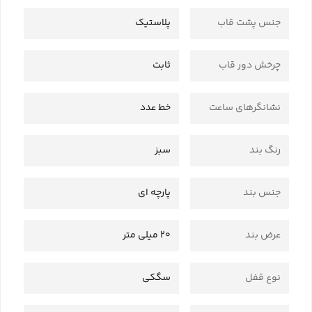
جنس پشت قاب
پلاستیک
چرخش دور قاب
ثابت
نشانگرهای ساعت
خط عدد
رنگ بند
سبز
جنس بند
پارچه ای
عرض بند
20 میلی متر
نوع قفل
سگکی