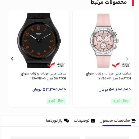
محصولات مرتبط
ساعت مچی مردانه و زنانه سواچ
ساعت مچی مردانه و زنانه سواچ
س
SWATCH مدل YVS532
SWATCH مدل SS07B106
CH
0
53,300,000
50,600,000
تومان
تومان
ارسال فوری
ارسال فوری
مشخصات محصول
توضیحات
بازخوردها