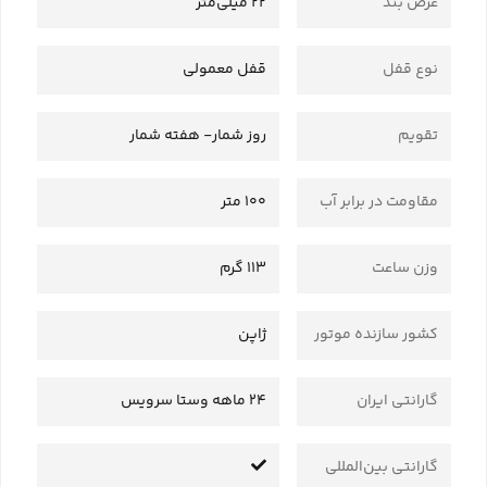
عرض بند
22 میلی‌متر
نوع قفل
قفل معمولی
تقویم
روز شمار- هفته شمار
مقاومت در برابر آب
100 متر
وزن ساعت
113 گرم
کشور سازنده موتور
ژاپن
گارانتی ایران
24 ماهه وستا سرویس
گارانتی بین‌المللی