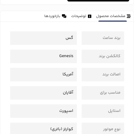
مشخصات محصول
توضیحات
بازخوردها
برند ساعت
گس
کالکشن برند
Genesis
اصالت برند
آمریکا
مناسب برای
آقایان
استایل
اسپورت
نوع موتور
کوارتز (باتری)