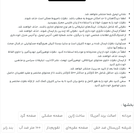
نشانی ایمیل شما منتشر نخواهد شد.
لطفا دیدگاهتان تا حد امکان مربوط به مطلب باشد. نظرات نامربوط ممکن است حذف شوند.
نظرات خود را به صورت خوانا و با استفاده از زبان فارسی معیار بنویسید.
نظراتی که شامل تبلیغات، لینک‌های تبلیغاتی یا هر نوع محتوای تجاری باشند، حذف خواهند شد.
لطفاً از ارسال نظرات تکراری خودداری کنید. نظراتی که چندین بار ارسال شوند، حذف خواهند شد.
از اشتراک‌گذاری اطلاعات شخصی خود یا دیگران، مانند شماره تلفن، آدرس ایمیل، و آدرس منزل خودداری
کنید.
مسئولیت نظرات ارسال شده بر عهده کاربران است و سایت وستا کیش هیچگونه مسئولیتی در قبال صحت
و سقم آنها ندارد.
لطفاً در نظرات خود از زبان محترمانه و مودبانه استفاده کنید. نظرات توهین‌آمیز، تهدیدآمیز، یا حاوی الفاظ
ناپسند حذف خواهند شد.
از ارسال نظرات حاوی محتوای غیراخلاقی، توهین‌آمیز، تهمت، نشر اکاذیب، تبلیغات سیاسی و مذهبی
خودداری کنید.
نظرات شما بعد از تایید مدیریت منتشر خواهد شد.
نظرات باید حداقل شامل 50 کاراکتر و حداکثر 500 کاراکتر باشند تا از محتوای مختصر و مفید اطمینان حاصل
شود.
سعی کنید نظر خود را به طور کامل و جامع بیان کنید تا به سایر کاربران کمک کند.
از ارائه نظرات مختصر و
بدون توضیح خودداری کنید.
بخشها :
مردانه
اصالت برند آمریکا
ساخت ژاپن
صفحه مشکی
صفحه گرد
شیشه کریستال ضد خش
صفحه عقربه‌ای
تقویم‌دار
۱۰۰ متر ضد آب
بند رابر