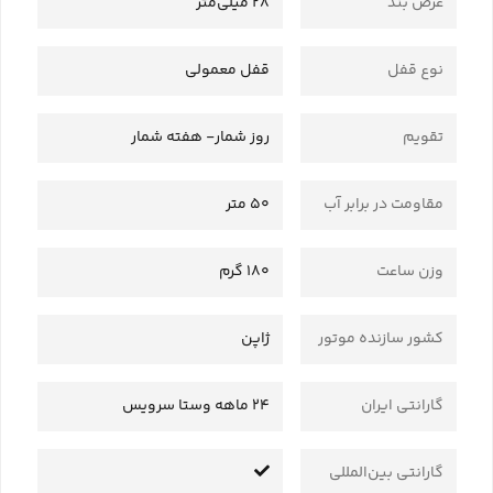
عرض بند
28 میلی‌متر
نوع قفل
قفل معمولی
تقویم
روز شمار- هفته شمار
مقاومت در برابر آب
50 متر
وزن ساعت
180 گرم
کشور سازنده موتور
ژاپن
گارانتی ایران
24 ماهه وستا سرویس
گارانتی بین‌المللی