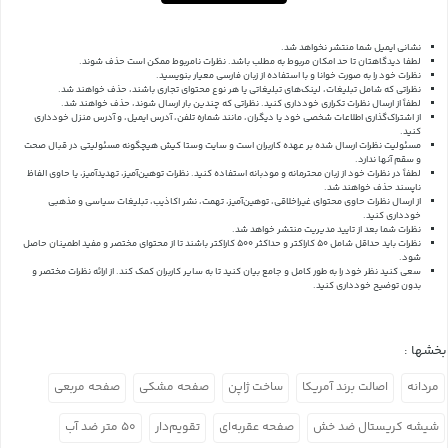
نشانی ایمیل شما منتشر نخواهد شد.
لطفا دیدگاهتان تا حد امکان مربوط به مطلب باشد. نظرات نامربوط ممکن است حذف شوند.
نظرات خود را به صورت خوانا و با استفاده از زبان فارسی معیار بنویسید.
نظراتی که شامل تبلیغات، لینک‌های تبلیغاتی یا هر نوع محتوای تجاری باشند، حذف خواهند شد.
لطفاً از ارسال نظرات تکراری خودداری کنید. نظراتی که چندین بار ارسال شوند، حذف خواهند شد.
از اشتراک‌گذاری اطلاعات شخصی خود یا دیگران، مانند شماره تلفن، آدرس ایمیل، و آدرس منزل خودداری
کنید.
مسئولیت نظرات ارسال شده بر عهده کاربران است و سایت وستا کیش هیچگونه مسئولیتی در قبال صحت
و سقم آنها ندارد.
لطفاً در نظرات خود از زبان محترمانه و مودبانه استفاده کنید. نظرات توهین‌آمیز، تهدیدآمیز، یا حاوی الفاظ
ناپسند حذف خواهند شد.
از ارسال نظرات حاوی محتوای غیراخلاقی، توهین‌آمیز، تهمت، نشر اکاذیب، تبلیغات سیاسی و مذهبی
خودداری کنید.
نظرات شما بعد از تایید مدیریت منتشر خواهد شد.
نظرات باید حداقل شامل 50 کاراکتر و حداکثر 500 کاراکتر باشند تا از محتوای مختصر و مفید اطمینان حاصل
شود.
سعی کنید نظر خود را به طور کامل و جامع بیان کنید تا به سایر کاربران کمک کند.
از ارائه نظرات مختصر و
بدون توضیح خودداری کنید.
بخشها :
مردانه
اصالت برند آمریکا
ساخت ژاپن
صفحه مشکی
صفحه مربعی
شیشه کریستال ضد خش
صفحه عقربه‌ای
تقویم‌دار
۵۰ متر ضد آب