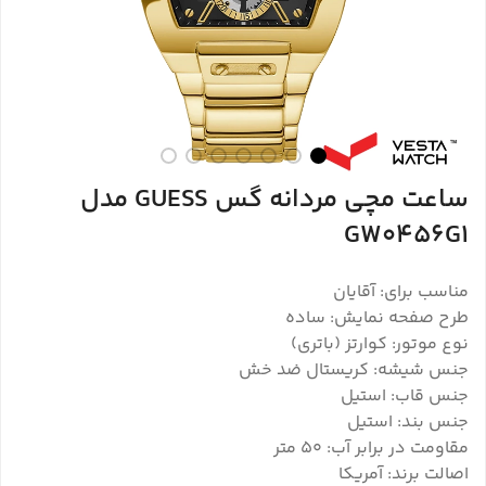
ساعت مچی مردانه گس GUESS مدل
GW0456G1
مناسب برای: آقایان
طرح صفحه نمایش: ساده
نوع موتور: کوارتز (باتری)
جنس شیشه: کریستال ضد خش
جنس قاب: استیل
جنس بند: استیل
مقاومت در برابر آب: ۵۰ متر
اصالت برند: آمریکا