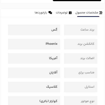
مشخصات محصول
توضیحات
بازخوردها
برند ساعت
گس
کالکشن برند
Phoenix
اصالت برند
آمریکا
مناسب برای
آقایان
استایل
کلاسیک
نوع موتور
کوارتز (باتری)