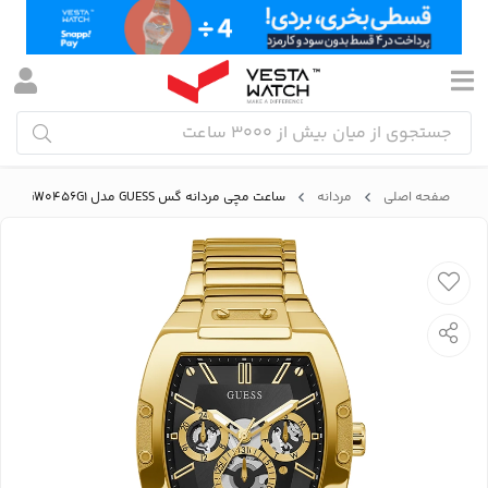
صفحه اصلی
مردانه
ساعت مچی مردانه گس GUESS مدل GW0456G1