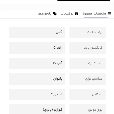
مشخصات محصول
توضیحات
بازخوردها
برند ساعت
گس
کالکشن برند
Crush
اصالت برند
آمریکا
مناسب برای
بانوان
استایل
اسپورت
نوع موتور
کوارتز (باتری)