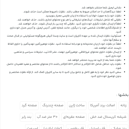
نشانی ایمیل شما منتشر نخواهد شد.
لطفا دیدگاهتان تا حد امکان مربوط به مطلب باشد. نظرات نامربوط ممکن است حذف شوند.
نظرات خود را به صورت خوانا و با استفاده از زبان فارسی معیار بنویسید.
نظراتی که شامل تبلیغات، لینک‌های تبلیغاتی یا هر نوع محتوای تجاری باشند، حذف خواهند شد.
لطفاً از ارسال نظرات تکراری خودداری کنید. نظراتی که چندین بار ارسال شوند، حذف خواهند شد.
از اشتراک‌گذاری اطلاعات شخصی خود یا دیگران، مانند شماره تلفن، آدرس ایمیل، و آدرس منزل خودداری
کنید.
مسئولیت نظرات ارسال شده بر عهده کاربران است و سایت وستا کیش هیچگونه مسئولیتی در قبال صحت
و سقم آنها ندارد.
لطفاً در نظرات خود از زبان محترمانه و مودبانه استفاده کنید. نظرات توهین‌آمیز، تهدیدآمیز، یا حاوی الفاظ
ناپسند حذف خواهند شد.
از ارسال نظرات حاوی محتوای غیراخلاقی، توهین‌آمیز، تهمت، نشر اکاذیب، تبلیغات سیاسی و مذهبی
خودداری کنید.
نظرات شما بعد از تایید مدیریت منتشر خواهد شد.
نظرات باید حداقل شامل 50 کاراکتر و حداکثر 500 کاراکتر باشند تا از محتوای مختصر و مفید اطمینان حاصل
شود.
سعی کنید نظر خود را به طور کامل و جامع بیان کنید تا به سایر کاربران کمک کند.
از ارائه نظرات مختصر و
بدون توضیح خودداری کنید.
بخشها :
زنانه
اصالت برند آمریکا
ساخت ژاپن
صفحه چندرنگ
صفحه گرد
شیشه کریستال ضد خش
صفحه عقربه‌ای
۳۰ متر ضد آب
بند رابر
بند مشکی
قاب استیل
قاب طوسی
کوارتز (باتری)
اسپورت