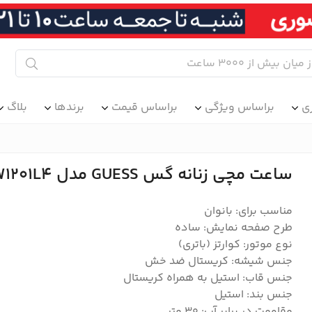
ی
براساس ویژگی
براساس قیمت
برندها
بلاگ
ساعت مچی زنانه گس GUESS مدل W1201L4
مناسب برای: بانوان
طرح صفحه نمایش: ساده
نوع موتور: کوارتز (باتری)
جنس شیشه: کریستال ضد خش
جنس قاب: استیل به همراه کریستال
جنس بند: استیل
مقاومت در برابر آب: ۳۰ متر