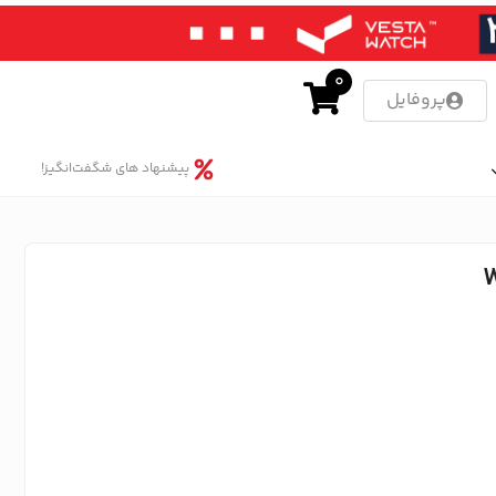
0
پروفایل
پیشنهاد های شگفت‌انگیز!