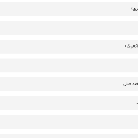
ری)
آنالوگ)
 ضد خش