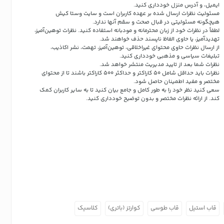
ایمیل، و آدرس منزل خودداری کنید.
مسئولیت نظرات ارسال شده بر عهده کاربران است و سایت وستا کیش
هیچگونه مسئولیتی در قبال صحت و سقم آنها ندارد.
لطفاً در نظرات خود از زبان محترمانه و مودبانه استفاده کنید. نظرات توهین‌آمیز،
تهدیدآمیز، یا حاوی الفاظ ناپسند حذف خواهند شد.
از ارسال نظرات حاوی محتوای غیراخلاقی، توهین‌آمیز، تهمت، نشر اکاذیب،
تبلیغات سیاسی و مذهبی خودداری کنید.
نظرات شما بعد از تایید مدیریت منتشر خواهد شد.
نظرات باید حداقل شامل 50 کاراکتر و حداکثر 500 کاراکتر باشند تا از محتوای
مختصر و مفید اطمینان حاصل شود.
سعی کنید نظر خود را به طور کامل و جامع بیان کنید تا به سایر کاربران کمک
کند.
از ارائه نظرات مختصر و بدون توضیح خودداری کنید.
قاب استیل
قاب طوسی
کوارتز (باتری)
کلاسیک