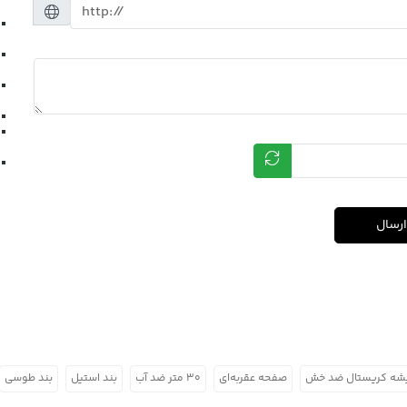
ارسال
شه کریستال ضد خش
صفحه عقربه‌ای
۳۰ متر ضد آب
بند استیل
بند طوسی