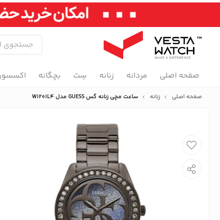
صفحه اصلی
مردانه
زنانه
سِت
بچگانه
اکسسور
صفحه اصلی
زنانه
ساعت مچی زنانه گس GUESS مدل W1201L4