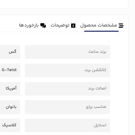
مشخصات محصول
توضیحات
بازخوردها
برند ساعت
گس
کالکشن برند
G-Twist
اصالت برند
آمریکا
مناسب برای
بانوان
استایل
کلاسیک