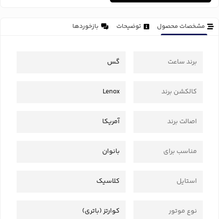
مشخصات محصول
توضیحات
بازخوردها
برند ساعت
گس
کالکشن برند
Lenox
اصالت برند
آمریکا
مناسب برای
بانوان
استایل
کلاسیک
نوع موتور
کوارتز (باتری)