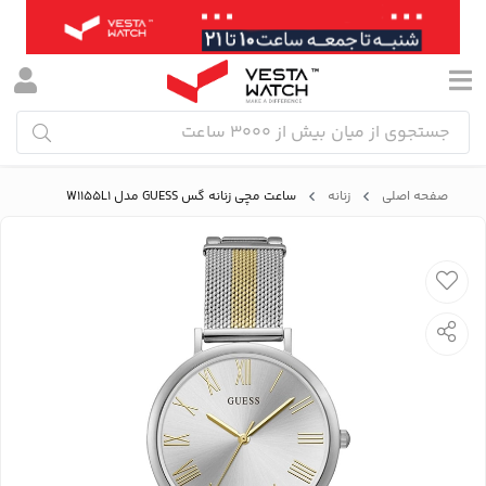
صفحه اصلی
زنانه
ساعت مچی زنانه گس GUESS مدل W1155L1