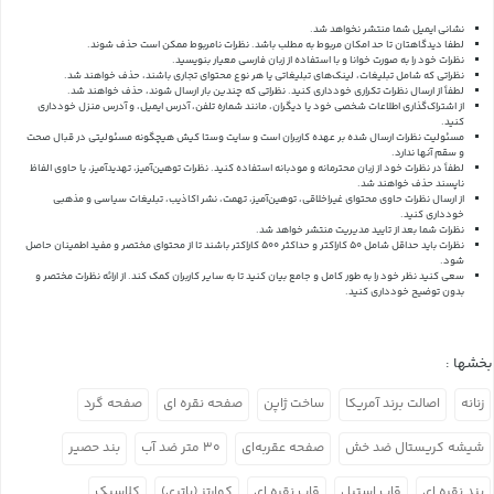
نشانی ایمیل شما منتشر نخواهد شد.
لطفا دیدگاهتان تا حد امکان مربوط به مطلب باشد. نظرات نامربوط ممکن است حذف شوند.
نظرات خود را به صورت خوانا و با استفاده از زبان فارسی معیار بنویسید.
نظراتی که شامل تبلیغات، لینک‌های تبلیغاتی یا هر نوع محتوای تجاری باشند، حذف خواهند شد.
لطفاً از ارسال نظرات تکراری خودداری کنید. نظراتی که چندین بار ارسال شوند، حذف خواهند شد.
از اشتراک‌گذاری اطلاعات شخصی خود یا دیگران، مانند شماره تلفن، آدرس ایمیل، و آدرس منزل خودداری
کنید.
مسئولیت نظرات ارسال شده بر عهده کاربران است و سایت وستا کیش هیچگونه مسئولیتی در قبال صحت
و سقم آنها ندارد.
لطفاً در نظرات خود از زبان محترمانه و مودبانه استفاده کنید. نظرات توهین‌آمیز، تهدیدآمیز، یا حاوی الفاظ
ناپسند حذف خواهند شد.
از ارسال نظرات حاوی محتوای غیراخلاقی، توهین‌آمیز، تهمت، نشر اکاذیب، تبلیغات سیاسی و مذهبی
خودداری کنید.
نظرات شما بعد از تایید مدیریت منتشر خواهد شد.
نظرات باید حداقل شامل 50 کاراکتر و حداکثر 500 کاراکتر باشند تا از محتوای مختصر و مفید اطمینان حاصل
شود.
سعی کنید نظر خود را به طور کامل و جامع بیان کنید تا به سایر کاربران کمک کند.
از ارائه نظرات مختصر و
بدون توضیح خودداری کنید.
بخشها :
زنانه
اصالت برند آمریکا
ساخت ژاپن
صفحه نقره ای
صفحه گرد
شیشه کریستال ضد خش
صفحه عقربه‌ای
۳۰ متر ضد آب
بند حصیر
بند نقره ای
قاب استیل
قاب نقره ای
کوارتز (باتری)
کلاسیک