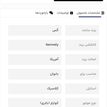
مشخصات محصول
توضیحات
بازخوردها
برند ساعت
گس
کالکشن برند
Kennedy
اصالت برند
آمریکا
مناسب برای
بانوان
استایل
کلاسیک
نوع موتور
کوارتز (باتری)