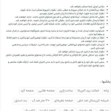
نشانی ایمیل شما منتشر نخواهد شد.
لطفا دیدگاهتان تا حد امکان مربوط به مطلب باشد. نظرات نامربوط ممکن است حذف شوند.
نظرات خود را به صورت خوانا و با استفاده از زبان فارسی معیار بنویسید.
نظراتی که شامل تبلیغات، لینک‌های تبلیغاتی یا هر نوع محتوای تجاری باشند، حذف خواهند شد.
لطفاً از ارسال نظرات تکراری خودداری کنید. نظراتی که چندین بار ارسال شوند، حذف خواهند شد.
از اشتراک‌گذاری اطلاعات شخصی خود یا دیگران، مانند شماره تلفن، آدرس ایمیل، و آدرس منزل خودداری
کنید.
مسئولیت نظرات ارسال شده بر عهده کاربران است و سایت وستا کیش هیچگونه مسئولیتی در قبال صحت
و سقم آنها ندارد.
لطفاً در نظرات خود از زبان محترمانه و مودبانه استفاده کنید. نظرات توهین‌آمیز، تهدیدآمیز، یا حاوی الفاظ
ناپسند حذف خواهند شد.
از ارسال نظرات حاوی محتوای غیراخلاقی، توهین‌آمیز، تهمت، نشر اکاذیب، تبلیغات سیاسی و مذهبی
خودداری کنید.
نظرات شما بعد از تایید مدیریت منتشر خواهد شد.
نظرات باید حداقل شامل 50 کاراکتر و حداکثر 500 کاراکتر باشند تا از محتوای مختصر و مفید اطمینان حاصل
شود.
سعی کنید نظر خود را به طور کامل و جامع بیان کنید تا به سایر کاربران کمک کند.
از ارائه نظرات مختصر و
بدون توضیح خودداری کنید.
بخشها :
زنانه
اصالت برند آمریکا
ساخت ژاپن
صفحه طلایی
صفحه گرد
شیشه کریستال ضد خش
صفحه عقربه‌ای
۳۰ متر ضد آب
بند استیل
بند طلایی
قاب استیل
قاب طلایی
کوارتز (باتری)
کلاسیک