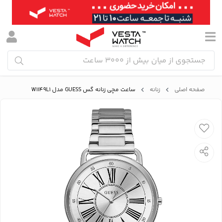
صفحه اصلی
زنانه
ساعت مچی زنانه گس GUESS مدل W1149L1