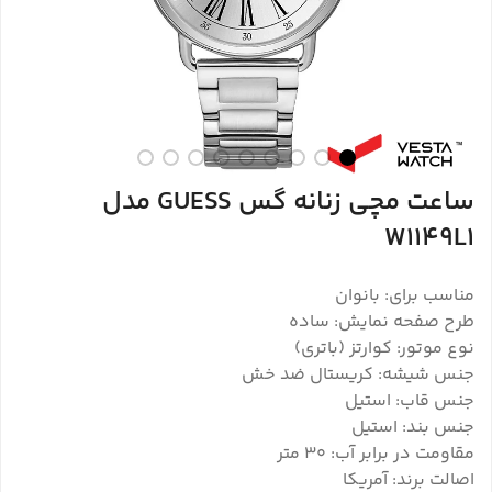
ساعت مچی زنانه گس GUESS مدل
W1149L1
مناسب برای: بانوان
طرح صفحه نمایش: ساده
نوع موتور: کوارتز (باتری)
جنس شیشه: کریستال ضد خش
جنس قاب: استیل
جنس بند: استیل
مقاومت در برابر آب: ۳۰ متر
اصالت برند: آمریکا