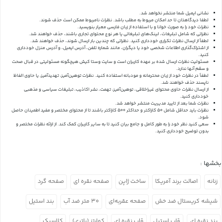
نشانی ایمیل شما منتشر نخواهد شد.
لطفا دیدگاهتان تا حد امکان مربوط به مطلب باشد. نظرات نامربوط ممکن است حذف شوند.
نظرات خود را به صورت خوانا و با استفاده از زبان فارسی معیار بنویسید.
نظراتی که شامل تبلیغات، لینک‌های تبلیغاتی یا هر نوع محتوای تجاری باشند، حذف خواهند شد.
لطفاً از ارسال نظرات تکراری خودداری کنید. نظراتی که چندین بار ارسال شوند، حذف خواهند شد.
از اشتراک‌گذاری اطلاعات شخصی خود یا دیگران، مانند شماره تلفن، آدرس ایمیل، و آدرس منزل خودداری
کنید.
مسئولیت نظرات ارسال شده بر عهده کاربران است و سایت وستا کیش هیچگونه مسئولیتی در قبال صحت
و سقم آنها ندارد.
لطفاً در نظرات خود از زبان محترمانه و مودبانه استفاده کنید. نظرات توهین‌آمیز، تهدیدآمیز، یا حاوی الفاظ
ناپسند حذف خواهند شد.
از ارسال نظرات حاوی محتوای غیراخلاقی، توهین‌آمیز، تهمت، نشر اکاذیب، تبلیغات سیاسی و مذهبی
خودداری کنید.
نظرات شما بعد از تایید مدیریت منتشر خواهد شد.
نظرات باید حداقل شامل 50 کاراکتر و حداکثر 500 کاراکتر باشند تا از محتوای مختصر و مفید اطمینان حاصل
شود.
سعی کنید نظر خود را به طور کامل و جامع بیان کنید تا به سایر کاربران کمک کند.
از ارائه نظرات مختصر و
بدون توضیح خودداری کنید.
بخشها :
زنانه
اصالت برند آمریکا
ساخت ژاپن
صفحه نقره ای
صفحه گرد
شیشه کریستال ضد خش
صفحه عقربه‌ای
۳۰ متر ضد آب
بند استیل
بند نقره ای
قاب استیل
قاب نقره ای
کوارتز (باتری)
کلاسیک