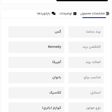
مشخصات محصول
توضیحات
بازخوردها
برند ساعت
گس
کالکشن برند
Kennedy
اصالت برند
آمریکا
مناسب برای
بانوان
استایل
کلاسیک
نوع موتور
کوارتز (باتری)