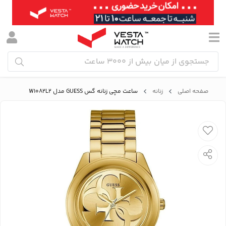
صفحه اصلی
زنانه
ساعت مچی زنانه گس GUESS مدل W1082L2