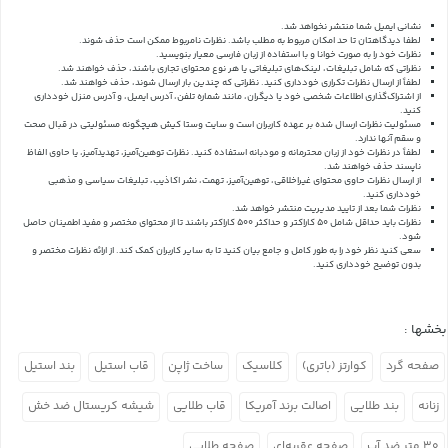
نشانی ایمیل شما منتشر نخواهد شد.
لطفا دیدگاهتان تا حد امکان مربوط به مطلب باشد. نظرات نامربوط ممکن است حذف شوند.
نظرات خود را به صورت خوانا و با استفاده از زبان فارسی معیار بنویسید.
نظراتی که شامل تبلیغات، لینک‌های تبلیغاتی یا هر نوع محتوای تجاری باشند، حذف خواهند شد.
لطفاً از ارسال نظرات تکراری خودداری کنید. نظراتی که چندین بار ارسال شوند، حذف خواهند شد.
از اشتراک‌گذاری اطلاعات شخصی خود یا دیگران، مانند شماره تلفن، آدرس ایمیل، و آدرس منزل خودداری
کنید.
مسئولیت نظرات ارسال شده بر عهده کاربران است و سایت وستا کیش هیچگونه مسئولیتی در قبال صحت
و سقم آنها ندارد.
لطفاً در نظرات خود از زبان محترمانه و مودبانه استفاده کنید. نظرات توهین‌آمیز، تهدیدآمیز، یا حاوی الفاظ
ناپسند حذف خواهند شد.
از ارسال نظرات حاوی محتوای غیراخلاقی، توهین‌آمیز، تهمت، نشر اکاذیب، تبلیغات سیاسی و مذهبی
خودداری کنید.
نظرات شما بعد از تایید مدیریت منتشر خواهد شد.
نظرات باید حداقل شامل 50 کاراکتر و حداکثر 500 کاراکتر باشند تا از محتوای مختصر و مفید اطمینان حاصل
شود.
سعی کنید نظر خود را به طور کامل و جامع بیان کنید تا به سایر کاربران کمک کند.
از ارائه نظرات مختصر و
بدون توضیح خودداری کنید.
بخشها :
صفحه گرد
کوارتز (باتری)
کلاسیک
ساخت ژاپن
قاب استیل
بند استیل
زنانه
بند طلایی
اصالت برند آمریکا
قاب طلایی
شیشه کریستال ضد خش
۳۰ متر ضد آب
صفحه عقربه‌ای
صفحه طلایی