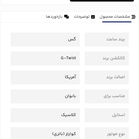
مشخصات محصول
توضیحات
بازخوردها
برند ساعت
گس
کالکشن برند
G-Twist
اصالت برند
آمریکا
مناسب برای
بانوان
استایل
کلاسیک
نوع موتور
کوارتز (باتری)