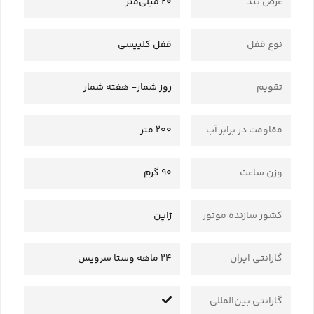
عرض بند
20 میلی‌متر
نوع قفل
قفل کلیپسی
تقویم
روز شمار- هفته شمار
مقاومت در برابر آب
200 متر
وزن ساعت
90 گرم
کشور سازنده موتور
ژاپن
گارانتی ایران
24 ماهه وستا سرویس
گارانتی بین‌المللی