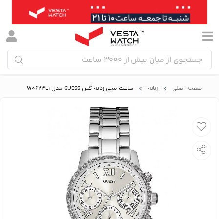
صفحه اصلی
زنانه
ساعت مچی زنانه گس GUESS مدل W0623L1