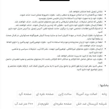
نشانی ایمیل شما منتشر نخواهد شد.
لطفا دیدگاهتان تا حد امکان مربوط به مطلب باشد. نظرات نامربوط ممکن است حذف شوند.
نظرات خود را به صورت خوانا و با استفاده از زبان فارسی معیار بنویسید.
نظراتی که شامل تبلیغات، لینک‌های تبلیغاتی یا هر نوع محتوای تجاری باشند، حذف خواهند شد.
لطفاً از ارسال نظرات تکراری خودداری کنید. نظراتی که چندین بار ارسال شوند، حذف خواهند شد.
از اشتراک‌گذاری اطلاعات شخصی خود یا دیگران، مانند شماره تلفن، آدرس ایمیل، و آدرس منزل خودداری
کنید.
مسئولیت نظرات ارسال شده بر عهده کاربران است و سایت وستا کیش هیچگونه مسئولیتی در قبال صحت
و سقم آنها ندارد.
لطفاً در نظرات خود از زبان محترمانه و مودبانه استفاده کنید. نظرات توهین‌آمیز، تهدیدآمیز، یا حاوی الفاظ
ناپسند حذف خواهند شد.
از ارسال نظرات حاوی محتوای غیراخلاقی، توهین‌آمیز، تهمت، نشر اکاذیب، تبلیغات سیاسی و مذهبی
خودداری کنید.
نظرات شما بعد از تایید مدیریت منتشر خواهد شد.
نظرات باید حداقل شامل 50 کاراکتر و حداکثر 500 کاراکتر باشند تا از محتوای مختصر و مفید اطمینان حاصل
شود.
سعی کنید نظر خود را به طور کامل و جامع بیان کنید تا به سایر کاربران کمک کند.
از ارائه نظرات مختصر و
بدون توضیح خودداری کنید.
بخشها :
زنانه
اصالت برند آمریکا
ساخت ژاپن
صفحه نقره ای
صفحه گرد
شیشه کریستال ضد خش
صفحه عقربه‌ای
تقویم‌دار
۲۰۰ متر ضد آب