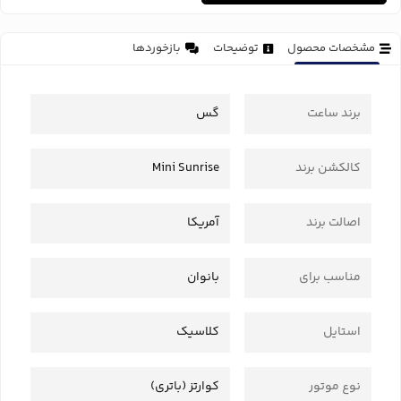
مشخصات محصول
توضیحات
بازخوردها
برند ساعت
گس
کالکشن برند
Mini Sunrise
اصالت برند
آمریکا
مناسب برای
بانوان
استایل
کلاسیک
نوع موتور
کوارتز (باتری)