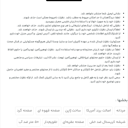
نشانی ایمیل شما منتشر نخواهد شد.
لطفا دیدگاهتان تا حد امکان مربوط به مطلب باشد. نظرات نامربوط ممکن است حذف شوند.
نظرات خود را به صورت خوانا و با استفاده از زبان فارسی معیار بنویسید.
نظراتی که شامل تبلیغات، لینک‌های تبلیغاتی یا هر نوع محتوای تجاری باشند، حذف خواهند شد.
لطفاً از ارسال نظرات تکراری خودداری کنید. نظراتی که چندین بار ارسال شوند، حذف خواهند شد.
از اشتراک‌گذاری اطلاعات شخصی خود یا دیگران، مانند شماره تلفن، آدرس ایمیل، و آدرس منزل خودداری
کنید.
مسئولیت نظرات ارسال شده بر عهده کاربران است و سایت وستا کیش هیچگونه مسئولیتی در قبال صحت
و سقم آنها ندارد.
لطفاً در نظرات خود از زبان محترمانه و مودبانه استفاده کنید. نظرات توهین‌آمیز، تهدیدآمیز، یا حاوی الفاظ
ناپسند حذف خواهند شد.
از ارسال نظرات حاوی محتوای غیراخلاقی، توهین‌آمیز، تهمت، نشر اکاذیب، تبلیغات سیاسی و مذهبی
خودداری کنید.
نظرات شما بعد از تایید مدیریت منتشر خواهد شد.
نظرات باید حداقل شامل 50 کاراکتر و حداکثر 500 کاراکتر باشند تا از محتوای مختصر و مفید اطمینان حاصل
شود.
سعی کنید نظر خود را به طور کامل و جامع بیان کنید تا به سایر کاربران کمک کند.
از ارائه نظرات مختصر و
بدون توضیح خودداری کنید.
بخشها :
مردانه
اصالت برند آمریکا
ساخت ژاپن
صفحه قهوه ای
صفحه گرد
شیشه کریستال ضد خش
صفحه عقربه‌ای
تقویم‌دار
۵۰ متر ضد آب