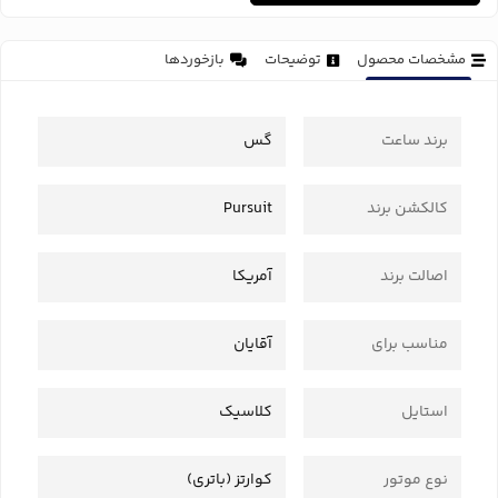
مشخصات محصول
توضیحات
بازخوردها
برند ساعت
گس
کالکشن برند
Pursuit
اصالت برند
آمریکا
مناسب برای
آقایان
استایل
کلاسیک
نوع موتور
کوارتز (باتری)