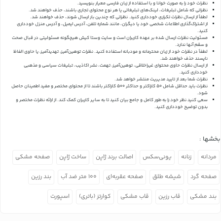
نظرات خود را به صورت خوانا و با استفاده از زبان فارسی معیار بنویسید.
نظراتی که شامل تبلیغات، لینک‌های تبلیغاتی یا هر نوع محتوای تجاری باشند، حذف خواهند شد.
لطفاً از ارسال نظرات تکراری خودداری کنید. نظراتی که چندین بار ارسال شوند، حذف خواهند شد.
از اشتراک‌گذاری اطلاعات شخصی خود یا دیگران، مانند شماره تلفن، آدرس ایمیل، و آدرس منزل خودداری
کنید.
مسئولیت نظرات ارسال شده بر عهده کاربران است و سایت وستا کیش هیچگونه مسئولیتی در قبال صحت
و سقم آنها ندارد.
لطفاً در نظرات خود از زبان محترمانه و مودبانه استفاده کنید. نظرات توهین‌آمیز، تهدیدآمیز، یا حاوی الفاظ
ناپسند حذف خواهند شد.
از ارسال نظرات حاوی محتوای غیراخلاقی، توهین‌آمیز، تهمت، نشر اکاذیب، تبلیغات سیاسی و مذهبی
خودداری کنید.
نظرات شما بعد از تایید مدیریت منتشر خواهد شد.
نظرات باید حداقل شامل 50 کاراکتر و حداکثر 500 کاراکتر باشند تا از محتوای مختصر و مفید اطمینان حاصل
شود.
سعی کنید نظر خود را به طور کامل و جامع بیان کنید تا به سایر کاربران کمک کند.
از ارائه نظرات مختصر و
بدون توضیح خودداری کنید.
بخشها :
مردانه
زنانه
یونی‌سکس
اصالت برند ژاپن
ساخت ژاپن
صفحه مشکی
صفحه گرد
شیشه طلق
صفحه عقربه‌ای
۱۰۰ متر ضد آب
بند رزین
بند مشکی
قاب رزین
قاب مشکی
کوارتز (باتری)
اسپورت