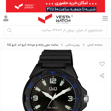
صفحه اصلی
یونی‌سکس
ساعت مچی زنانه و مردانه کیو اند کیو Q&Q مدل VS44J008Y