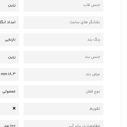
جنس قاب
رزین
نشانگر های ساعت
اعداد انگ
رنگ بند
نارنجی
جنس بند
رزین
عرض بند
18.3 mm
نوع قفل
معمولی
تقویم
مقاومت در برابر آب
100 متر