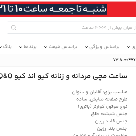
ی
براساس ویژگی
براساس قیمت
برندها
بلاگ
ساعت مچی مردانه و زنانه کیو اند کیو Q&Q مدل V31A-004VY
مناسب برای: آقایان و بانوان
طرح صفحه نمایش: ساده
نوع موتور: کوارتز (باتری)
جنس شیشه: طلق
جنس قاب: رزین
جنس بند: رزین
مقاومت در برابر آب: ۱۰۰ متر