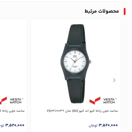
محصولات مرتبط
ساعت مچی زنانه کیو اند کیو Q&Q مدل VQ03J003Y
ساعت مچی زنانه کیو اند کیو 
3,520,000
3,520,000
تومان
توم