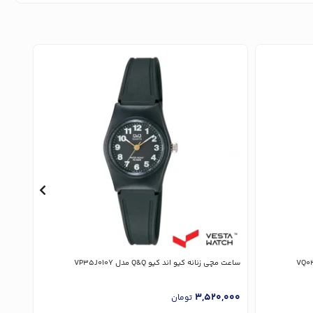
ساعت مچی زنانه کیو اند کیو Q&Q مدل VP35J010Y
ساعت مچی 
,000
3,520,000
تومان