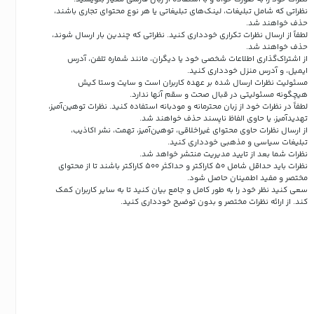
نظراتی که شامل تبلیغات، لینک‌های تبلیغاتی یا هر نوع محتوای تجاری باشند،
حذف خواهند شد.
لطفاً از ارسال نظرات تکراری خودداری کنید. نظراتی که چندین بار ارسال شوند،
حذف خواهند شد.
از اشتراک‌گذاری اطلاعات شخصی خود یا دیگران، مانند شماره تلفن، آدرس
ایمیل، و آدرس منزل خودداری کنید.
مسئولیت نظرات ارسال شده بر عهده کاربران است و سایت وستا کیش
هیچگونه مسئولیتی در قبال صحت و سقم آنها ندارد.
لطفاً در نظرات خود از زبان محترمانه و مودبانه استفاده کنید. نظرات توهین‌آمیز،
تهدیدآمیز، یا حاوی الفاظ ناپسند حذف خواهند شد.
از ارسال نظرات حاوی محتوای غیراخلاقی، توهین‌آمیز، تهمت، نشر اکاذیب،
تبلیغات سیاسی و مذهبی خودداری کنید.
نظرات شما بعد از تایید مدیریت منتشر خواهد شد.
نظرات باید حداقل شامل 50 کاراکتر و حداکثر 500 کاراکتر باشند تا از محتوای
مختصر و مفید اطمینان حاصل شود.
سعی کنید نظر خود را به طور کامل و جامع بیان کنید تا به سایر کاربران کمک
کند.
از ارائه نظرات مختصر و بدون توضیح خودداری کنید.