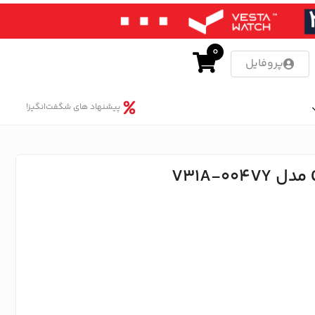
0
پروفایل
پیشنهاد های شگفت‌انگیز!