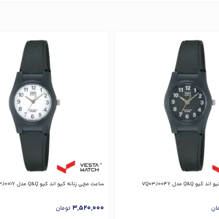
Q&Q مدل VQ03J004Y
ساعت مچی زنانه کیو اند کیو Q&Q مدل VQ03J001Y
3,520,000
ان
تومان