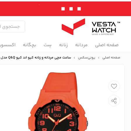
صفحه اصلی
مردانه
زنانه
سِت
بچگانه
اکسسور
صفحه اصلی
یونی‌سکس
ساعت مچی مردانه و زنانه کیو اند کیو Q&Q مدل V31A-004VY