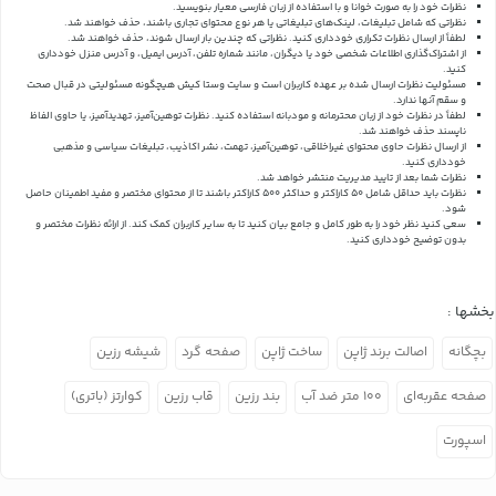
نظرات خود را به صورت خوانا و با استفاده از زبان فارسی معیار بنویسید.
نظراتی که شامل تبلیغات، لینک‌های تبلیغاتی یا هر نوع محتوای تجاری باشند، حذف خواهند شد.
لطفاً از ارسال نظرات تکراری خودداری کنید. نظراتی که چندین بار ارسال شوند، حذف خواهند شد.
از اشتراک‌گذاری اطلاعات شخصی خود یا دیگران، مانند شماره تلفن، آدرس ایمیل، و آدرس منزل خودداری
کنید.
مسئولیت نظرات ارسال شده بر عهده کاربران است و سایت وستا کیش هیچگونه مسئولیتی در قبال صحت
و سقم آنها ندارد.
لطفاً در نظرات خود از زبان محترمانه و مودبانه استفاده کنید. نظرات توهین‌آمیز، تهدیدآمیز، یا حاوی الفاظ
ناپسند حذف خواهند شد.
از ارسال نظرات حاوی محتوای غیراخلاقی، توهین‌آمیز، تهمت، نشر اکاذیب، تبلیغات سیاسی و مذهبی
خودداری کنید.
نظرات شما بعد از تایید مدیریت منتشر خواهد شد.
نظرات باید حداقل شامل 50 کاراکتر و حداکثر 500 کاراکتر باشند تا از محتوای مختصر و مفید اطمینان حاصل
شود.
سعی کنید نظر خود را به طور کامل و جامع بیان کنید تا به سایر کاربران کمک کند.
از ارائه نظرات مختصر و
بدون توضیح خودداری کنید.
بخشها :
بچگانه
اصالت برند ژاپن
ساخت ژاپن
صفحه گرد
شیشه رزین
صفحه عقربه‌ای
۱۰۰ متر ضد آب
بند رزین
قاب رزین
کوارتز (باتری)
اسپورت