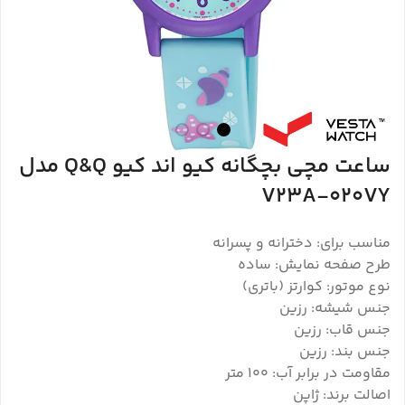
ساعت مچی بچگانه کیو اند کیو Q&Q مدل
V23A-020VY
مناسب برای: دخترانه و پسرانه
طرح صفحه نمایش: ساده
نوع موتور: کوارتز (باتری)
جنس شیشه: رزین
جنس قاب: رزین
جنس بند: رزین
مقاومت در برابر آب: ۱۰۰ متر
اصالت برند: ژاپن