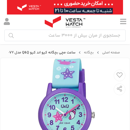
صفحه اصلی
بچگانه
ساعت مچی بچگانه کیو اند کیو Q&Q مدل V23A-020VY