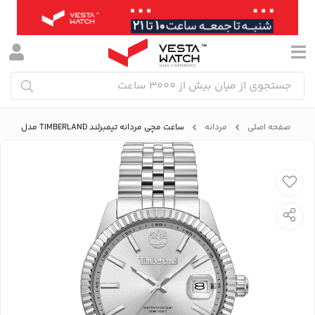
صفحه اصلی
مردانه
ساعت مچی مردانه تیمبرلند TIMBERLAND مدل TDWGH0083702