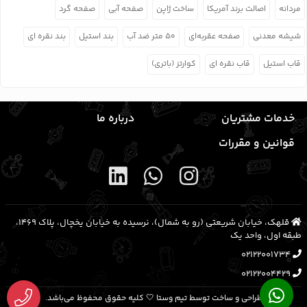
مردانه
اصالت برند آمریکا
ساخت ژاپن
صفحه آبی
صفحه گرد
شیشه معدنی
صفحه عقربه‌ای
۵۰ متر ضد آب
بند استیل
بند نقره ای
قاب استیل
قاب نقره ای
کوارتز (باتری)
خدمات مشتریان
درباره ما
قوانین و مقررات
قلهک، خیابان شریعتی (رو به شمال)، نرسیده به خیابان یخچال، پلاک ۱۴۶۹،
طبقه اول، واحد یک
02122001734
02122004429
طراحی و ساخت توسط تیم وستا 🤍 کلیه حقوق محفوظ می‌باشد.