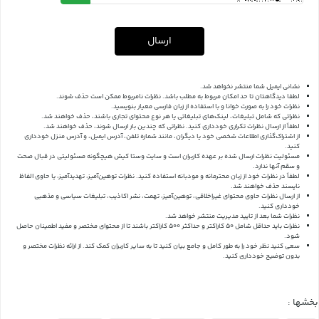
ارسال
نشانی ایمیل شما منتشر نخواهد شد.
لطفا دیدگاهتان تا حد امکان مربوط به مطلب باشد. نظرات نامربوط ممکن است حذف شوند.
نظرات خود را به صورت خوانا و با استفاده از زبان فارسی معیار بنویسید.
نظراتی که شامل تبلیغات، لینک‌های تبلیغاتی یا هر نوع محتوای تجاری باشند، حذف خواهند شد.
لطفاً از ارسال نظرات تکراری خودداری کنید. نظراتی که چندین بار ارسال شوند، حذف خواهند شد.
از اشتراک‌گذاری اطلاعات شخصی خود یا دیگران، مانند شماره تلفن، آدرس ایمیل، و آدرس منزل خودداری
کنید.
مسئولیت نظرات ارسال شده بر عهده کاربران است و سایت وستا کیش هیچگونه مسئولیتی در قبال صحت
و سقم آنها ندارد.
لطفاً در نظرات خود از زبان محترمانه و مودبانه استفاده کنید. نظرات توهین‌آمیز، تهدیدآمیز، یا حاوی الفاظ
ناپسند حذف خواهند شد.
از ارسال نظرات حاوی محتوای غیراخلاقی، توهین‌آمیز، تهمت، نشر اکاذیب، تبلیغات سیاسی و مذهبی
خودداری کنید.
نظرات شما بعد از تایید مدیریت منتشر خواهد شد.
نظرات باید حداقل شامل 50 کاراکتر و حداکثر 500 کاراکتر باشند تا از محتوای مختصر و مفید اطمینان حاصل
شود.
سعی کنید نظر خود را به طور کامل و جامع بیان کنید تا به سایر کاربران کمک کند.
از ارائه نظرات مختصر و
بدون توضیح خودداری کنید.
بخشها :