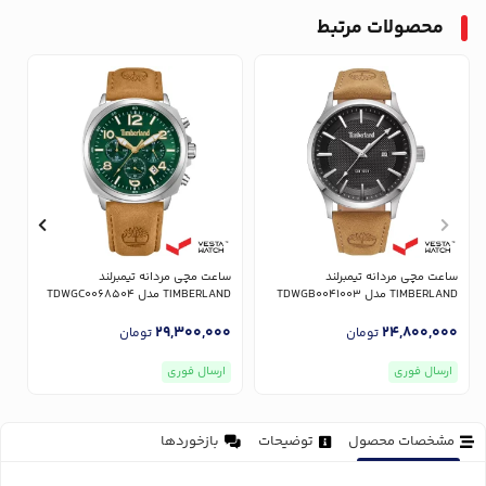
محصولات مرتبط
ساعت مچی مردانه تیمبرلند
ساعت مچی مردانه تیمبرلند
س
TIMBERLAND مدل TDWGB0041003
TIMBERLAND مدل TDWGC0068504
ND
0
29,300,000
24,800,000
تومان
تومان
ارسال فوری
ارسال فوری
مشخصات محصول
توضیحات
بازخوردها