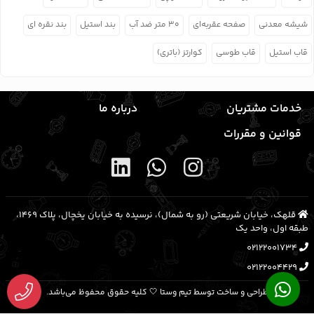
شیشه معدنی
صفحه عقربه‌ای
۳۰ متر ضد آب
بند استیل
بند نقره ای
قاب استیل
قاب طوسی
کوارتز (باتری)
خدمات مشتریان
درباره ما
قوانین و مقررات
قلهک، خیابان شریعتی (رو به شمال)، نرسیده به خیابان یخچال، پلاک ۱۴۶۹،
طبقه اول، واحد یک
02122001734
02122004429
طراحی و ساخت توسط تیم وستا 🤍 کلیه حقوق محفوظ می‌باشد.