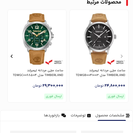
محصولات مرتبط
ساعت مچی مردانه تیمبرلند
ساعت مچی مردانه تیمبرلند
س
TIMBERLAND مدل TDWGB0041003
TIMBERLAND مدل TDWGC0068504
ND
0
29,300,000
24,800,000
تومان
تومان
ارسال فوری
ارسال فوری
مشخصات محصول
توضیحات
بازخوردها