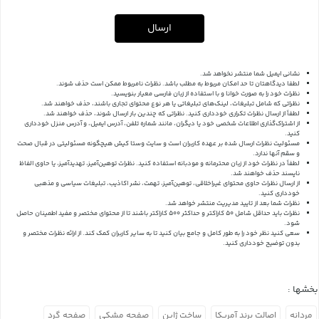
ارسال
نشانی ایمیل شما منتشر نخواهد شد.
لطفا دیدگاهتان تا حد امکان مربوط به مطلب باشد. نظرات نامربوط ممکن است حذف شوند.
نظرات خود را به صورت خوانا و با استفاده از زبان فارسی معیار بنویسید.
نظراتی که شامل تبلیغات، لینک‌های تبلیغاتی یا هر نوع محتوای تجاری باشند، حذف خواهند شد.
لطفاً از ارسال نظرات تکراری خودداری کنید. نظراتی که چندین بار ارسال شوند، حذف خواهند شد.
از اشتراک‌گذاری اطلاعات شخصی خود یا دیگران، مانند شماره تلفن، آدرس ایمیل، و آدرس منزل خودداری
کنید.
مسئولیت نظرات ارسال شده بر عهده کاربران است و سایت وستا کیش هیچگونه مسئولیتی در قبال صحت
و سقم آنها ندارد.
لطفاً در نظرات خود از زبان محترمانه و مودبانه استفاده کنید. نظرات توهین‌آمیز، تهدیدآمیز، یا حاوی الفاظ
ناپسند حذف خواهند شد.
از ارسال نظرات حاوی محتوای غیراخلاقی، توهین‌آمیز، تهمت، نشر اکاذیب، تبلیغات سیاسی و مذهبی
خودداری کنید.
نظرات شما بعد از تایید مدیریت منتشر خواهد شد.
نظرات باید حداقل شامل 50 کاراکتر و حداکثر 500 کاراکتر باشند تا از محتوای مختصر و مفید اطمینان حاصل
شود.
سعی کنید نظر خود را به طور کامل و جامع بیان کنید تا به سایر کاربران کمک کند.
از ارائه نظرات مختصر و
بدون توضیح خودداری کنید.
بخشها :
مردانه
اصالت برند آمریکا
ساخت ژاپن
صفحه مشکی
صفحه گرد