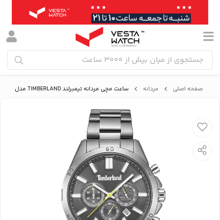
صفحه اصلی
مردانه
ساعت مچی مردانه تیمبرلند TIMBERLAND مدل TDWGI9010204