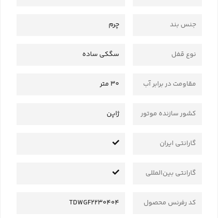
جنس بند
چرم
نوع قفل
سگکی ساده
مقاومت در برابر آب
30 متر
کشور سازنده موتور
ژاپن
گارانتی ایران
گارانتی بین‌المللی
کد رفرنس محصول
TDWGF2230404