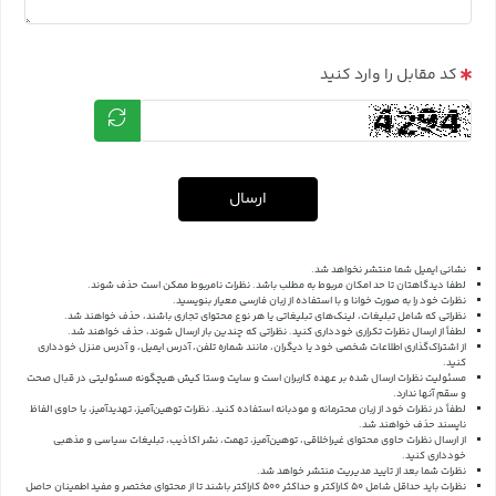
کد مقابل را وارد کنید
ارسال
نشانی ایمیل شما منتشر نخواهد شد.
لطفا دیدگاهتان تا حد امکان مربوط به مطلب باشد. نظرات نامربوط ممکن است حذف شوند.
نظرات خود را به صورت خوانا و با استفاده از زبان فارسی معیار بنویسید.
نظراتی که شامل تبلیغات، لینک‌های تبلیغاتی یا هر نوع محتوای تجاری باشند، حذف خواهند شد.
لطفاً از ارسال نظرات تکراری خودداری کنید. نظراتی که چندین بار ارسال شوند، حذف خواهند شد.
از اشتراک‌گذاری اطلاعات شخصی خود یا دیگران، مانند شماره تلفن، آدرس ایمیل، و آدرس منزل خودداری
کنید.
مسئولیت نظرات ارسال شده بر عهده کاربران است و سایت وستا کیش هیچگونه مسئولیتی در قبال صحت
و سقم آنها ندارد.
لطفاً در نظرات خود از زبان محترمانه و مودبانه استفاده کنید. نظرات توهین‌آمیز، تهدیدآمیز، یا حاوی الفاظ
ناپسند حذف خواهند شد.
از ارسال نظرات حاوی محتوای غیراخلاقی، توهین‌آمیز، تهمت، نشر اکاذیب، تبلیغات سیاسی و مذهبی
خودداری کنید.
نظرات شما بعد از تایید مدیریت منتشر خواهد شد.
نظرات باید حداقل شامل 50 کاراکتر و حداکثر 500 کاراکتر باشند تا از محتوای مختصر و مفید اطمینان حاصل