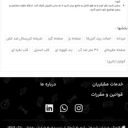
شود.
سعی کنید نظر خود را به طور کامل و جامع بیان کنید تا به سایر کاربران کمک کند.
از ارائه نظرات مختصر و
بدون توضیح خودداری کنید.
بخشها :
مردانه
اصالت برند آمریکا
صفحه بژ
صفحه گرد
شیشه کریستال ضد خش
صفحه عقربه‌ای
۳۰ متر ضد آب
بند قهوه ای
قاب استیل
قاب نقره ای
کوارتز (باتری)
خدمات مشتریان
درباره ما
قوانین و مقررات
قلهک، خیابان شریعتی (رو به شمال)، نرسیده به خیابان یخچال، پلاک ۱۴۶۹،