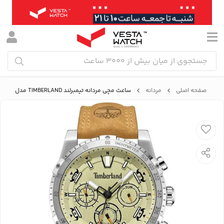
صفحه اصلی
مردانه
ساعت مچی مردانه تیمبرلند TIMBERLAND مدل TDWGF2230404