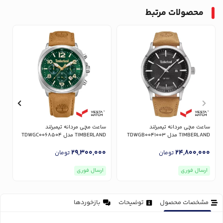
محصولات مرتبط
ساعت مچی مردانه تیمبرلند
ساعت مچی مردانه تیمبرلند
س
TIMBERLAND مدل TDWGB0041003
TIMBERLAND مدل TDWGC0068504
ND
0
29,300,000
24,800,000
تومان
تومان
ارسال فوری
ارسال فوری
مشخصات محصول
توضیحات
بازخوردها