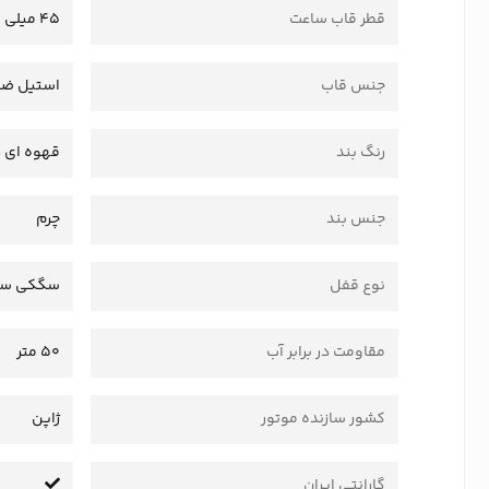
قطر قاب ساعت
45 میلی متر
جنس قاب
استیل ضد
رنگ بند
قهوه ای 
جنس بند
چرم
نوع قفل
سگکی سا
مقاومت در برابر آب
50 متر
کشور سازنده موتور
ژاپن
گارانتی ایران