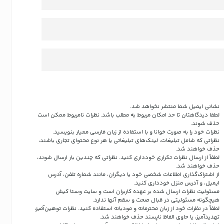
نشانی ایمیل شما منتشر نخواهد شد.
لطفا دیدگاهتان تا حد امکان مربوط به مطلب باشد. نظرات نامربوط ممکن است
حذف شوند.
نظرات خود را به صورت خوانا و با استفاده از زبان فارسی معیار بنویسید.
نظراتی که شامل تبلیغات، لینک‌های تبلیغاتی یا هر نوع محتوای تجاری باشند،
حذف خواهند شد.
لطفاً از ارسال نظرات تکراری خودداری کنید. نظراتی که چندین بار ارسال شوند،
حذف خواهند شد.
از اشتراک‌گذاری اطلاعات شخصی خود یا دیگران، مانند شماره تلفن، آدرس
ایمیل، و آدرس منزل خودداری کنید.
مسئولیت نظرات ارسال شده بر عهده کاربران است و سایت وستا کیش
هیچگونه مسئولیتی در قبال صحت و سقم آنها ندارد.
لطفاً در نظرات خود از زبان محترمانه و مودبانه استفاده کنید. نظرات توهین‌آمیز،
تهدیدآمیز، یا حاوی الفاظ ناپسند حذف خواهند شد.