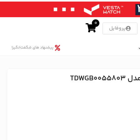
0
پروفایل
پیشنهاد های شگفت‌انگیز!