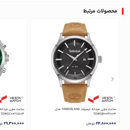
محصولات مرتبط
ساعت مچی مردانه تیمبرلند TIMBERLAND مدل
TDWGC0068504
TDWGB0041003
29,300,000
24,800,000
تومان
تو