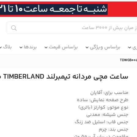
ی
براساس ویژگی
براساس قیمت
برندها
بلاگ
ساعت مچی مردانه تیمبرلند TIMBERLAND مدل TDWGB0055803
مناسب برای: آقایان
طرح صفحه نمایش: ساده
نوع موتور: کوارتز (باتری)
جنس شیشه: معدنی
جنس قاب: استیل ضد زنگ
جنس بند: چرم
مقاومت در برابر آب: 50 متر