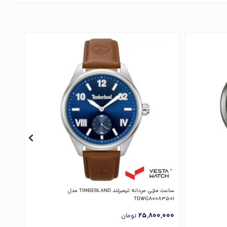
ساعت مچی مردانه تیمبرلند TIMBERLAND مدل
3502
TDWGA0083501
,000
25,800,000
تومان