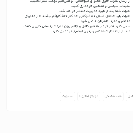
از ارسال نظرات حاوی محتوای غیراخلاقی، توهین‌آمیز، تهمت، نشر اکاذیب،
تبلیغات سیاسی و مذهبی خودداری کنید.
نظرات شما بعد از تایید مدیریت منتشر خواهد شد.
نظرات باید حداقل شامل 50 کاراکتر و حداکثر 500 کاراکتر باشند تا از محتوای
مختصر و مفید اطمینان حاصل شود.
سعی کنید نظر خود را به طور کامل و جامع بیان کنید تا به سایر کاربران کمک
کند.
از ارائه نظرات مختصر و بدون توضیح خودداری کنید.
یل
قاب مشکی
کوارتز (باتری)
اسپورت