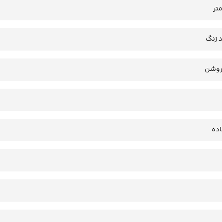
 زنگ
روشن
ده