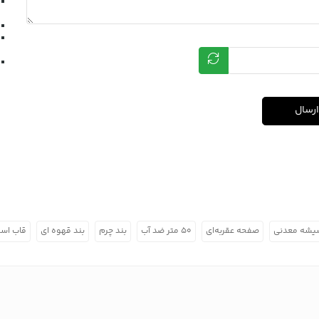
ارسال
یشه معدنی
صفحه عقربه‌ای
۵۰ متر ضد آب
بند چرم
بند قهوه ای
قاب است