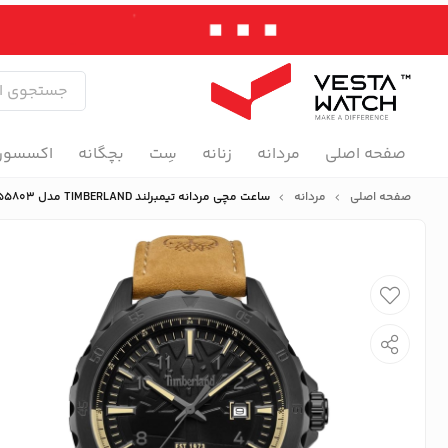
صفحه اصلی
مردانه
زنانه
سِت
بچگانه
اکسسور
صفحه اصلی
مردانه
ساعت مچی مردانه تیمبرلند TIMBERLAND مدل TDWGB0055803